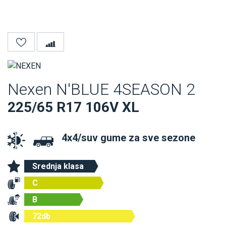
Nexen N'BLUE 4SEASON 2
225/65 R17 106V XL
4x4/suv gume za sve sezone
Srednja klasa
C
B
72db