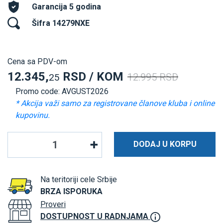
Garancija 5 godina
Šifra 14279NXE
Cena sa PDV-om
12.345,
RSD / KOM
12.995 RSD
25
Promo code: AVGUST2026
* Akcija važi samo za registrovane članove kluba i online
kupovinu.
DODAJ U KORPU
Na teritoriji cele Srbije
BRZA ISPORUKA
Proveri
DOSTUPNOST U RADNJAMA