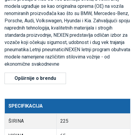
modela ugrađuje se kao originalna oprema (OE) na vozila
renomiranih proizvođača kao što su BMW, Mercedes-Benz,
Porsche, Audi, Volkswagen, Hyundai i Kia. Zahvaljujući spoju
naprednih tehnologija, kvalitetnih materijala i strogih
standarda proizvodnje, NEXEN predstavlja odličan izbor za
vozače koji očekuju sigurnost, udobnost i dug vek trajanja
pneumatika.Letnji pneumaticiNEXEN letnji program obuhvata
modele namenjene različitim stilovima vožnje - od
ekonomične svakodnevne
Opširnije o brendu
SPECIFIKACIJA
ŠIRINA
225