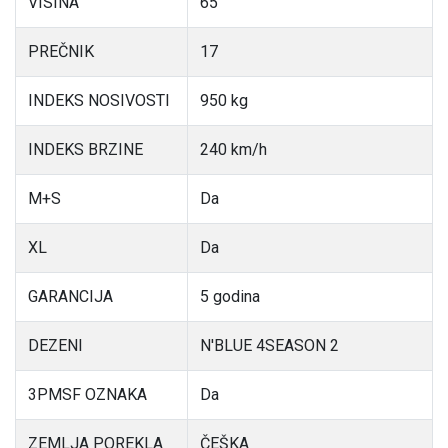
VISINA
65
PREČNIK
17
INDEKS NOSIVOSTI
950 kg
INDEKS BRZINE
240 km/h
M+S
Da
XL
Da
GARANCIJA
5 godina
DEZENI
N'BLUE 4SEASON 2
3PMSF OZNAKA
Da
ZEMLJA POREKLA
ČEŠKA