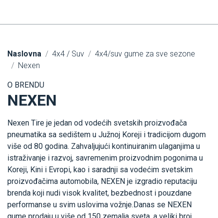
Naslovna
4x4 / Suv
4x4/suv gume za sve sezone
Nexen
O BRENDU
NEXEN
Nexen Tire je jedan od vodećih svetskih proizvođača
pneumatika sa sedištem u Južnoj Koreji i tradicijom dugom
više od 80 godina. Zahvaljujući kontinuiranim ulaganjima u
istraživanje i razvoj, savremenim proizvodnim pogonima u
Koreji, Kini i Evropi, kao i saradnji sa vodećim svetskim
proizvođačima automobila, NEXEN je izgradio reputaciju
brenda koji nudi visok kvalitet, bezbednost i pouzdane
performanse u svim uslovima vožnje.Danas se NEXEN
gume prodaju u više od 150 zemalja sveta, a veliki broj