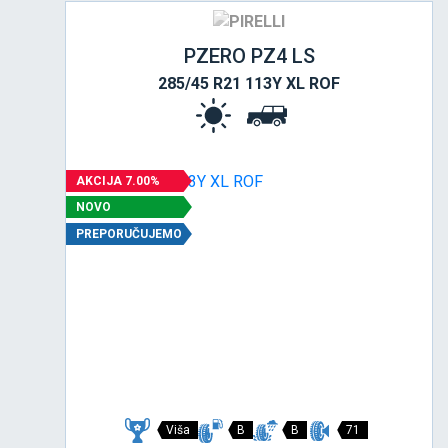
PZERO PZ4 LS
285/45 R21 113Y XL ROF
AKCIJA 7.00%
NOVO
PREPORUČUJEMO
Viša
B
B
71