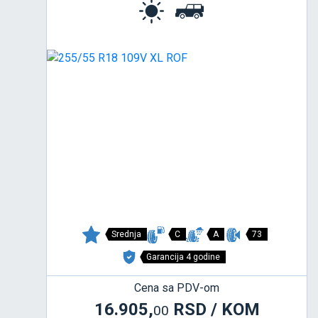
Srednja
C
A
73
Garancija 4 godine
Cena sa PDV-om
16.905,
RSD / KOM
00