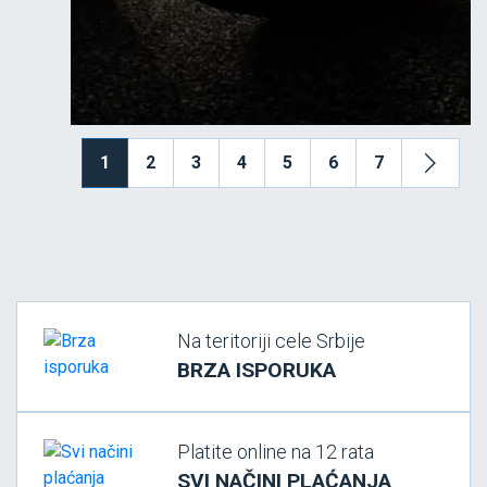
1
2
3
4
5
6
7
Na teritoriji cele Srbije
BRZA ISPORUKA
Platite online na 12 rata
SVI NAČINI PLAĆANJA