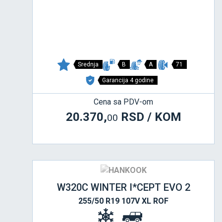
Srednja
B
A
71
Garancija 4 godine
Cena sa PDV-om
20.370,
RSD / KOM
00
W320C WINTER I*CEPT EVO 2
255/50 R19 107V XL ROF