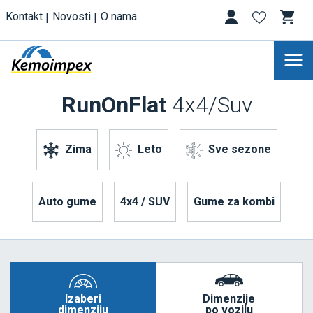
Kontakt
Novosti
O nama
RunOnFlat
4x4/Suv
Zima
Leto
Sve sezone
Auto gume
4x4 / SUV
Gume za kombi
Izaberi
Dimenzije
dimenziju
po vozilu