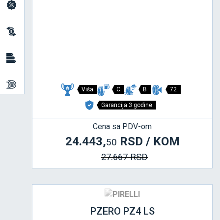
Viša
C
B
72
Garancija 3 godine
Cena sa PDV-om
24.443,
RSD / KOM
50
27.667 RSD
PZERO PZ4 LS