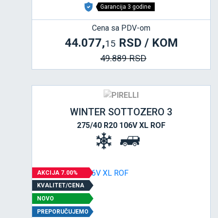
Garancija 3 godine
Cena sa PDV-om
44.077,
RSD / KOM
15
49.889 RSD
WINTER SOTTOZERO 3
275/40 R20 106V XL ROF
AKCIJA 7.00%
KVALITET/CENA
NOVO
PREPORUČUJEMO