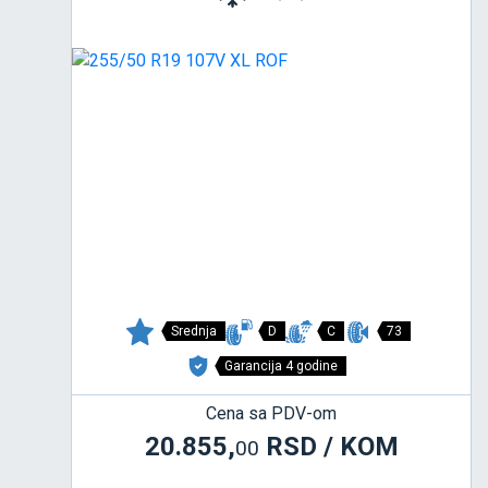
Srednja
D
C
73
Garancija 4 godine
Cena sa PDV-om
20.855,
RSD / KOM
00