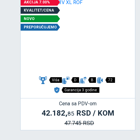
AKCIJA 7.00%
KVALITET/CENA
NOVO
PREPORUČUJEMO
Viša
D
B
72
Garancija 3 godine
Cena sa PDV-om
42.182,
RSD / KOM
85
47.745 RSD