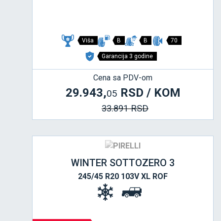
Viša
B
B
70
Garancija 3 godine
Cena sa PDV-om
29.943,
RSD / KOM
05
33.891 RSD
WINTER SOTTOZERO 3
245/45 R20 103V XL ROF