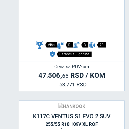
Viša
D
B
73
Garancija 3 godine
Cena sa PDV-om
47.506,
RSD / KOM
65
53.771 RSD
K117C VENTUS S1 EVO 2 SUV
255/55 R18 109V XL ROF