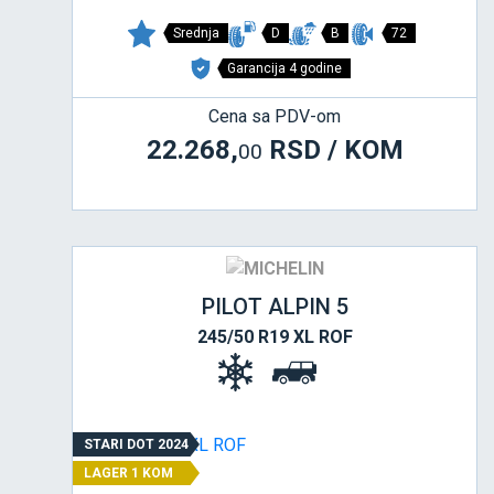
Srednja
D
B
72
Garancija 4 godine
Cena sa PDV-om
22.268,
RSD / KOM
00
PILOT ALPIN 5
245/50 R19 XL ROF
STARI DOT 2024
LAGER 1 KOM