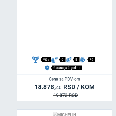
Viša
C
B
70
Garancija 3 godine
Cena sa PDV-om
18.878,
RSD / KOM
40
19.872 RSD