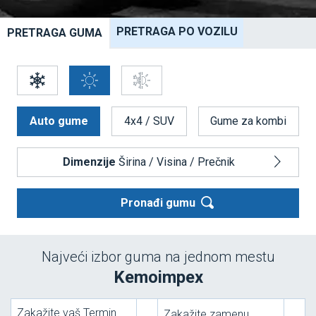
PRETRAGA PO VOZILU
PRETRAGA GUMA
Auto gume
4x4 / SUV
Gume za kombi
Dimenzije
Širina
/
Visina
/
Prečnik
Pronađi gumu
Najveći izbor guma na jednom mestu
Kemoimpex
Zakažite vaš Termin
Zakažite zamenu