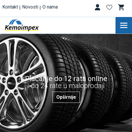
Kontakt
Novosti
O nama
Plaćanje do 12 rata online
i do 24 rate u maloprodaji
Opširnije