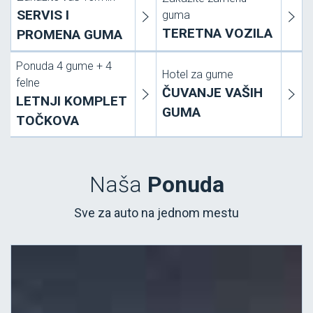
SERVIS I
guma
TERETNA VOZILA
PROMENA GUMA
Ponuda 4 gume + 4
Hotel za gume
felne
ČUVANJE VAŠIH
LETNJI KOMPLET
GUMA
TOČKOVA
Naša
Ponuda
Sve za auto na jednom mestu