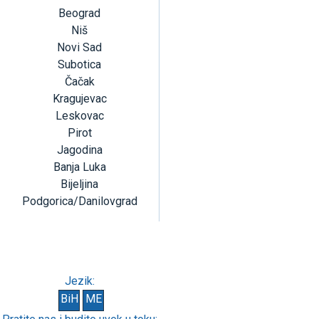
Beograd
Niš
Novi Sad
Subotica
Čačak
Kragujevac
Leskovac
Pirot
Jagodina
Banja Luka
Bijeljina
Podgorica/Danilovgrad
Jezik:
BiH
ME