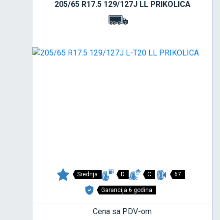
205/65 R17.5 129/127J LL PRIKOLICA
Srednja
D
C
67
Garancija 6 godina
Cena sa PDV-om