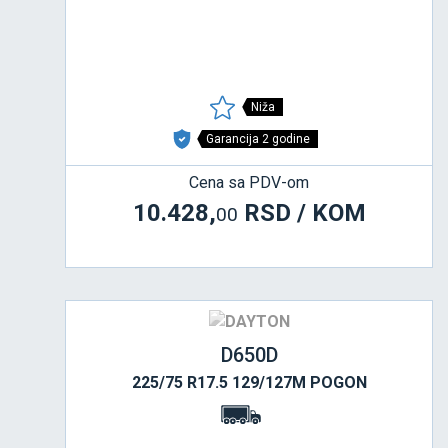
Niža
Garancija 2 godine
Cena sa PDV-om
10.428,
RSD / KOM
00
D650D
225/75 R17.5 129/127M POGON