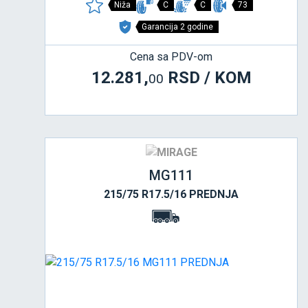
Niža
C
C
73
Garancija 2 godine
Cena sa PDV-om
12.281,
RSD / KOM
00
MG111
215/75 R17.5/16 PREDNJA