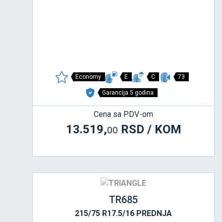
Economy
E
C
73
Garancija 5 godina
Cena sa PDV-om
13.519,
RSD / KOM
00
TR685
215/75 R17.5/16 PREDNJA