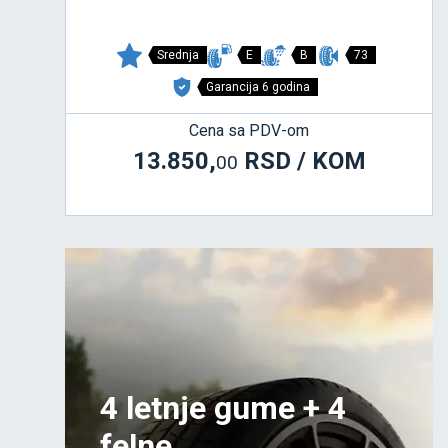
Srednja
E
B
73
Garancija 6 godina
Cena sa PDV-om
13.850,
RSD / KOM
00
4 letnje gume + 4
felne