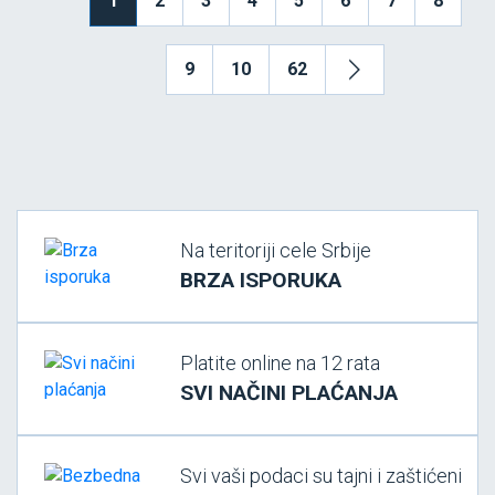
1
2
3
4
5
6
7
8
9
10
62
Na teritoriji cele Srbije
BRZA ISPORUKA
Platite online na 12 rata
SVI NAČINI PLAĆANJA
Svi vaši podaci su tajni i zaštićeni