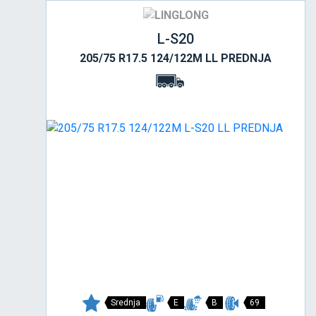
L-S20
205/75 R17.5 124/122M LL PREDNJA
Srednja
E
B
69