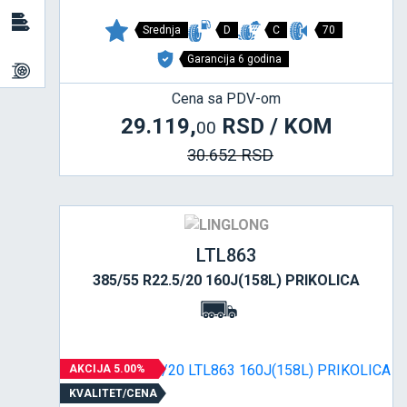
Srednja
D
C
70
Garancija 6 godina
Cena sa PDV-om
29.119,
RSD / KOM
00
30.652 RSD
LTL863
385/55 R22.5/20 160J(158L) PRIKOLICA
AKCIJA 5.00%
KVALITET/CENA