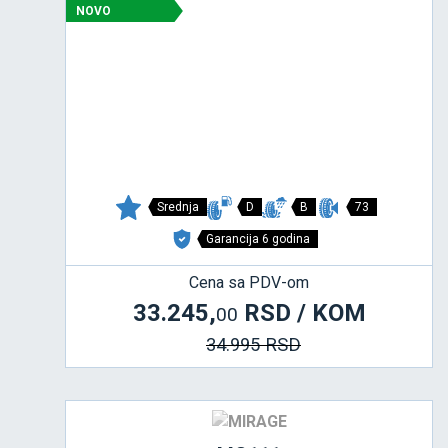
NOVO
Srednja
D
B
73
Garancija 6 godina
Cena sa PDV-om
33.245,
RSD / KOM
00
34.995 RSD