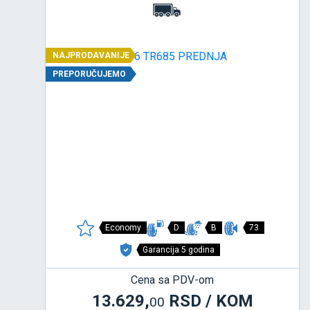
NAJPRODAVANIJE
PREPORUČUJEMO
Economy
D
B
73
Garancija 5 godina
Cena sa PDV-om
13.629,
RSD / KOM
00