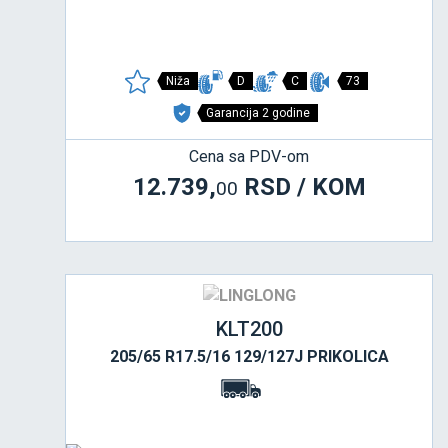
Niža
D
C
73
Garancija 2 godine
Cena sa PDV-om
12.739,
RSD / KOM
00
KLT200
205/65 R17.5/16 129/127J PRIKOLICA