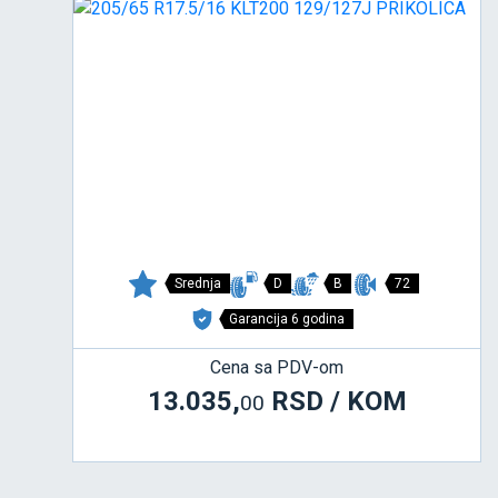
Srednja
D
B
72
Garancija 6 godina
Cena sa PDV-om
13.035,
RSD / KOM
00