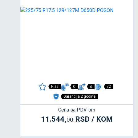
Niža
C
B
72
Garancija 2 godine
Cena sa PDV-om
11.544,
RSD / KOM
00