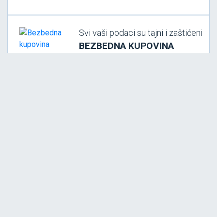
Svi vaši podaci su tajni i zaštićeni
BEZBEDNA KUPOVINA
SEDIŠTE KOMPANIJE AGROHIM & KEMOIMPEX
Resavska 66, 11000 Beograd
Matični broj: 07678479
PIB: 100502068
Država: Srbija