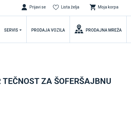
Prijavi se
Lista želja
Moja korpa
SERVIS
PRODAJA VOZILA
PRODAJNA MREŽA
R TEČNOST ZA ŠOFERŠAJBNU