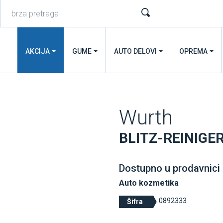
AKCIJA
GUME
AUTO DELOVI
OPREMA
Wurth
BLITZ-REINIGE
Dostupno u prodavnici
Auto kozmetika
0892333
Šifra