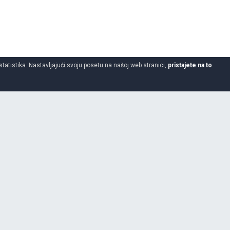
statistika. Nastavljajući svoju posetu na našoj web stranici,
pristajete na to
Auto kozmetika
Tečnosti, šamponi