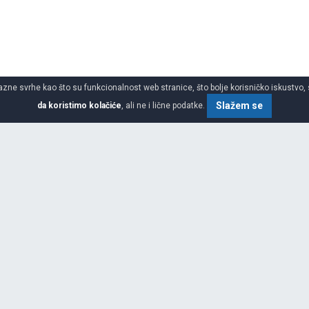
azne svrhe kao što su funkcionalnost web stranice, što bolje korisničko iskustvo, 
Slažem se
da koristimo kolačiće
, ali ne i lične podatke.
SPECIFIKACIJA
AUTO OPREMA
ni kontakt sa brojnim korisnicima
e koji razumeju procese i poznaju
 najnovijih dostignuća iz oblasti
AUTO KOZMETIKA
th, prisutan u 86 zemalja sa
preko 100.000 artikala. Saradnja