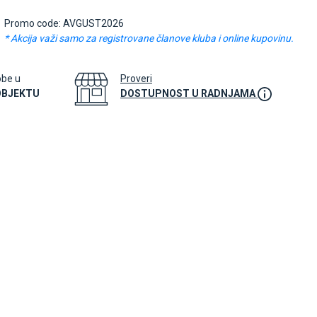
Promo code: AVGUST2026
* Akcija važi samo za registrovane članove kluba i online kupovinu.
obe u
Proveri
OBJEKTU
DOSTUPNOST U RADNJAMA