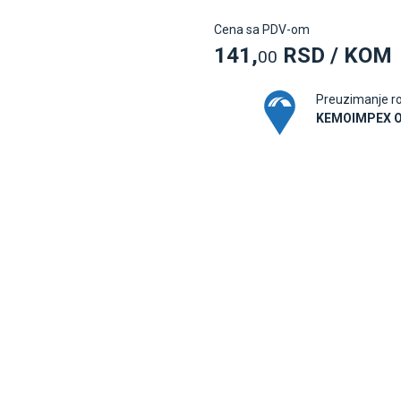
Cena sa PDV-om
141,
RSD / KOM
00
Preuzimanje r
KEMOIMPEX 