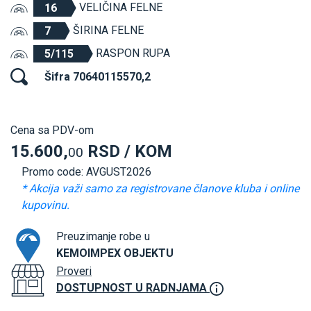
VELIČINA FELNE
16
ŠIRINA FELNE
7
RASPON RUPA
5/115
Šifra 70640115570,2
Cena sa PDV-om
15.600,
RSD / KOM
00
Promo code: AVGUST2026
* Akcija važi samo za registrovane članove kluba i online
kupovinu.
Preuzimanje robe u
KEMOIMPEX OBJEKTU
Proveri
DOSTUPNOST U RADNJAMA