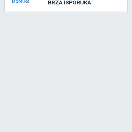
BRZA ISPORUKA
Platite online na 12 rata
SVI NAČINI PLAĆANJA
Svi vaši podaci su tajni i zaštićeni
BEZBEDNA KUPOVINA