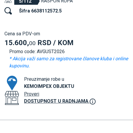
RASPON RUPA
5/112
Šifra 6638112572.5
Cena sa PDV-om
15.600,
RSD / KOM
00
Promo code: AVGUST2026
* Akcija važi samo za registrovane članove kluba i online
kupovinu.
Preuzimanje robe u
KEMOIMPEX OBJEKTU
Proveri
DOSTUPNOST U RADNJAMA