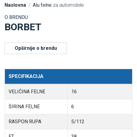
Naslovna
Alu felne
za automobile
O BRENDU
BORBET
Opširnije o brendu
SPECIFIKACIJA
VELIČINA FELNE
16
ŠIRINA FELNE
6
RASPON RUPA
5/112
ET
38