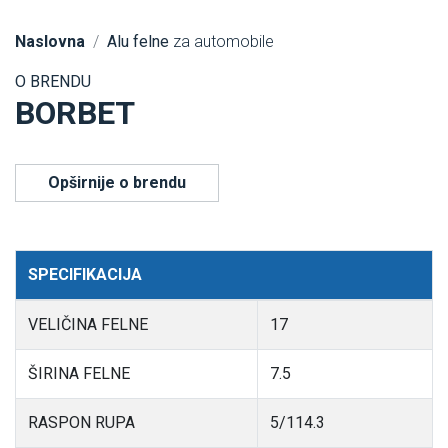
Naslovna
Alu felne
za automobile
O BRENDU
BORBET
Opširnije o brendu
SPECIFIKACIJA
VELIČINA FELNE
17
ŠIRINA FELNE
7.5
RASPON RUPA
5/114.3