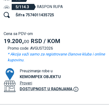
RASPON RUPA
5/114.3
Šifra 7574011435725
Cena sa PDV-om
19.200,
RSD / KOM
00
Promo code: AVGUST2026
* Akcija važi samo za registrovane članove kluba i online
kupovinu.
Preuzimanje robe u
KEMOIMPEX OBJEKTU
Proveri
DOSTUPNOST U RADNJAMA