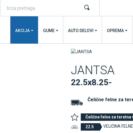
AKCIJA
GUME
AUTO DELOVI
OPREMA
JANTSA
22.5x8.25-
Čelične felne
za ter
Čelične felne za teretna 
VELIČINA FELNE
22.5