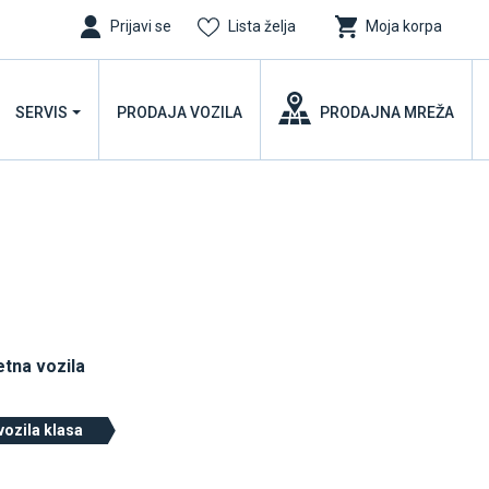
Prijavi se
Lista želja
Moja korpa
SERVIS
PRODAJA VOZILA
PRODAJNA MREŽA
etna vozila
vozila klasa