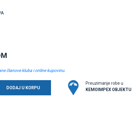
PA
OM
ane članove kluba i online kupovinu.
Preuzimanje robe u
DODAJ U KORPU
KEMOIMPEX OBJEKTU