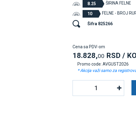
ŠIRINA FELNE
8.25
FELNE - BROJ RU
10
Šifra 825266
Cena sa PDV-om
18.828,
RSD / K
00
Promo code: AVGUST2026
* Akcija važi samo za registrov