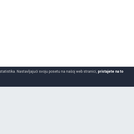
statistika. Nastavljajući svoju posetu na našoj web stranici,
pristajete na to