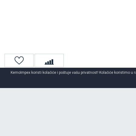
KemoImpex koristi kolačiće i poštuje vašu privatnost! Kolačiće koristimo u r
Naslovna
Čelične felne
za teretna vozila
JANTSA
Specifikacija