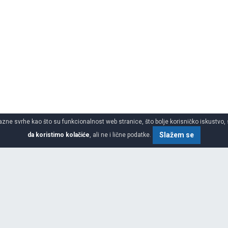
azne svrhe kao što su funkcionalnost web stranice, što bolje korisničko iskustvo, 
Slažem se
da koristimo kolačiće
, ali ne i lične podatke.
SPECIFIKACIJA