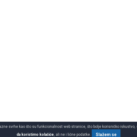
azne svrhe kao što su funkcionalnost web stranice, što bolje korisničko iskustvo, 
Slažem se
da koristimo kolačiće
, ali ne i lične podatke.