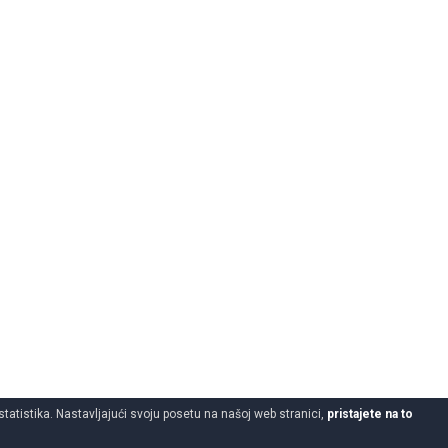
statistika. Nastavljajući svoju posetu na našoj web stranici,
pristajete na to