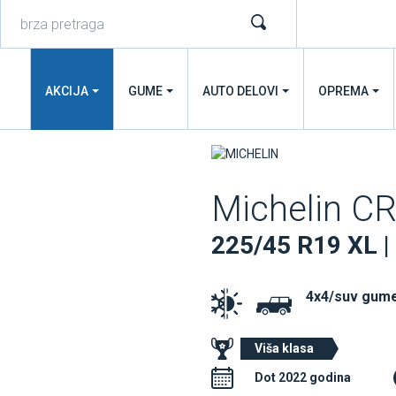
AKCIJA
GUME
AUTO DELOVI
OPREMA
Michelin 
225/45 R19 XL |
4x4/suv gume
Viša klasa
Dot 2022 godina