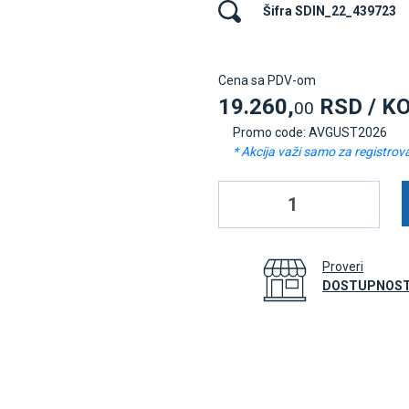
Šifra SDIN_22_439723
Cena sa PDV-om
19.260,
RSD / K
00
Promo code: AVGUST2026
* Akcija važi samo za registrov
Proveri
DOSTUPNOST