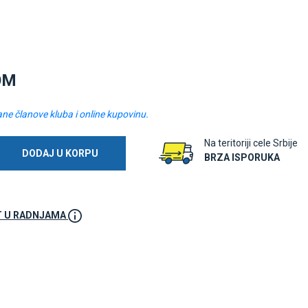
OM
ane članove kluba i online kupovinu.
Na teritoriji cele Srbije
DODAJ U KORPU
BRZA ISPORUKA
 U RADNJAMA