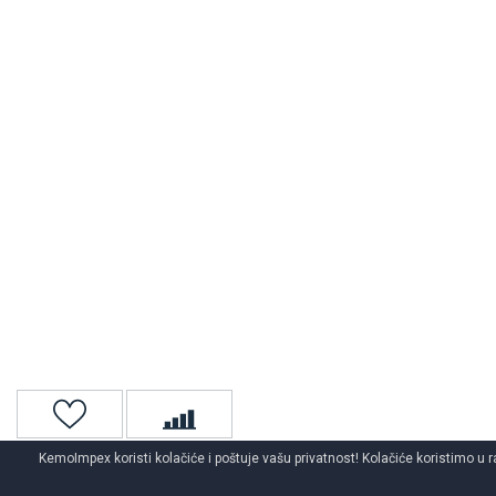
KemoImpex koristi kolačiće i poštuje vašu privatnost! Kolačiće koristimo u r