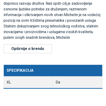
doprinos razvoju društva. Naš opšti cilj je zadovoljenje
osnovne ljudske potrebe za druženjem, razmenom
informacija i otkrivanjem novih stvari.Michelin je na vodećoj
poziciji na svim tržištima pneumatika i povezanih usluga.
Stalnim dokazivanjem svog tehnološkog vođstva, stalnim
inovacijama i proizvodima i uslugama visokih kvaliteta,
putem svojih snažnih brendova, Michelin
Opširnije o brendu
SPECIFIKACIJA
XL
Da