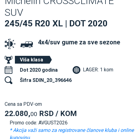
Michelin CROSSCLIMATE
SUV
245/45 R20 XL | DOT 2020
4x4/suv gume za sve sezone
Viša klasa
LAGER: 1 kom
Dot 2020 godina
Šifra SDIN_20_396646
Cena sa PDV-om
22.080,
RSD / KOM
00
Promo code: AVGUST2026
* Akcija važi samo za registrovane članove kluba i online
kupovinu.