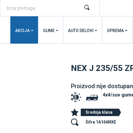
AKCIJA
GUME
AUTO DELOVI
OPREMA
NEX J 235/55 Z
Proizvod nije dostupan
4x4/suv gume
Srednja klasa
Šifra 1A166NXE