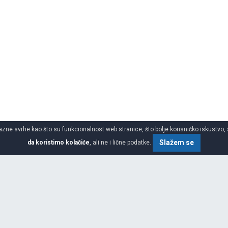
azne svrhe kao što su funkcionalnost web stranice, što bolje korisničko iskustvo, 
Slažem se
da koristimo kolačiće
, ali ne i lične podatke.
SPECIFIKACIJA