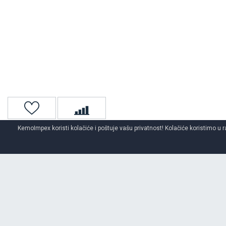
KemoImpex koristi kolačiće i poštuje vašu privatnost! Kolačiće koristimo u r
Naslovna
4x4 / Suv
4x4/suv gume za sve sezone
O BRENDU