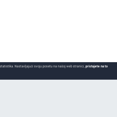
statistika. Nastavljajući svoju posetu na našoj web stranici,
pristajete na to