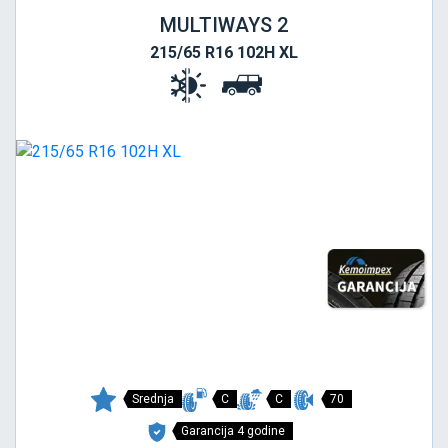
MULTIWAYS 2
215/65 R16 102H XL
Srednja
C
C
70
Garancija 4 godine