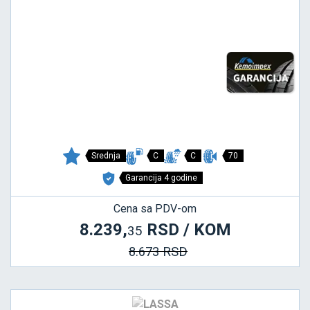
Srednja
C
C
70
Garancija 4 godine
Cena sa PDV-om
8.239,
RSD / KOM
35
8.673 RSD