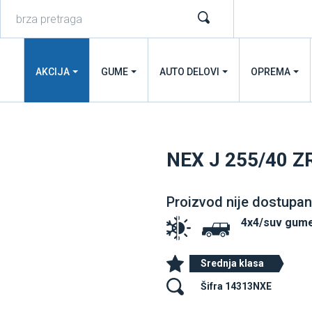
AKCIJA
GUME
AUTO DELOVI
OPREMA
NEX J 255/40 Z
Proizvod nije dostupan
4x4/suv gume
Srednja klasa
Šifra 14313NXE