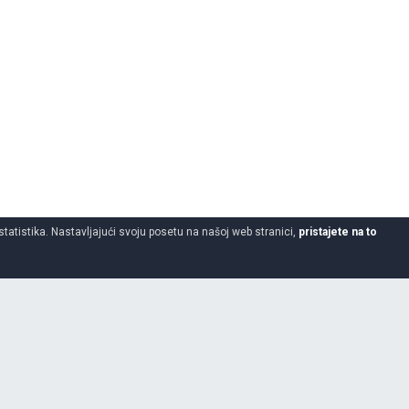
statistika. Nastavljajući svoju posetu na našoj web stranici,
pristajete na to