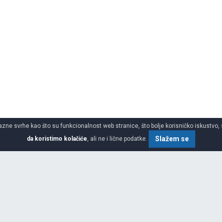
azne svrhe kao što su funkcionalnost web stranice, što bolje korisničko iskustvo, 
Slažem se
da koristimo kolačiće
, ali ne i lične podatke.
SPECIFIKACIJA