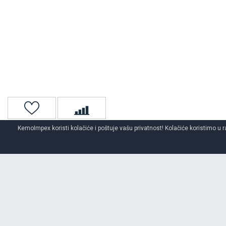
KemoImpex koristi kolačiće i poštuje vašu privatnost! Kolačiće koristimo u r
Naslovna
4x4 / Suv
4x4/suv gume za sve sezone
O BRENDU