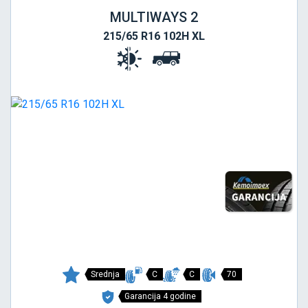
MULTIWAYS 2
215/65 R16 102H XL
Srednja
C
C
70
Garancija 4 godine