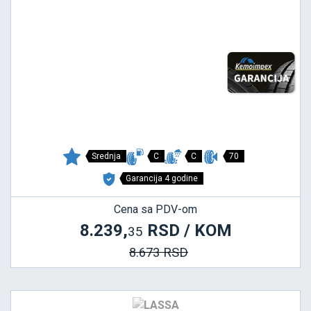
Srednja
C
C
70
Garancija 4 godine
Cena sa PDV-om
8.239,
RSD / KOM
35
8.673 RSD