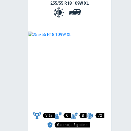
255/55 R18 109W XL
Viša
C
B
72
Garancija 3 godine