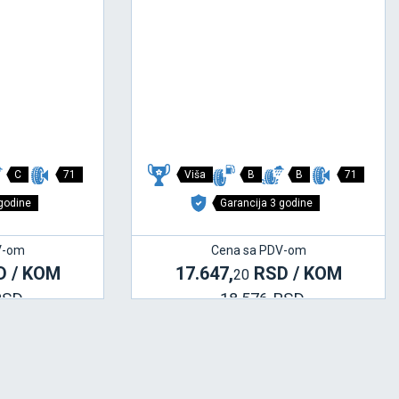
C
71
Viša
B
B
71
 godine
Garancija 3 godine
V-om
Cena sa PDV-om
 / KOM
17.647,
RSD / KOM
20
RSD
18.576 RSD