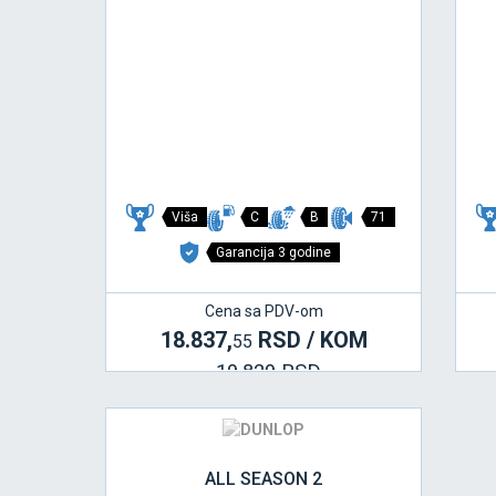
Viša
C
B
71
Garancija 3 godine
Cena sa PDV-om
18.837,
RSD / KOM
55
19.829 RSD
ALL SEASON 2