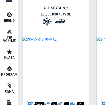
ALL SEASON 2
235/55 R18 104V XL
BREND
TIP
VOŽNJE
KLASA
PROGRAM
CENA
Viša
B
B
71