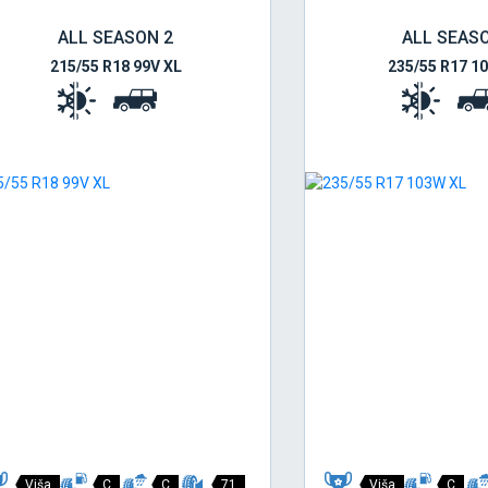
ALL SEASON 2
ALL SEAS
215/55 R18 99V XL
235/55 R17 1
Viša
C
C
71
Viša
C