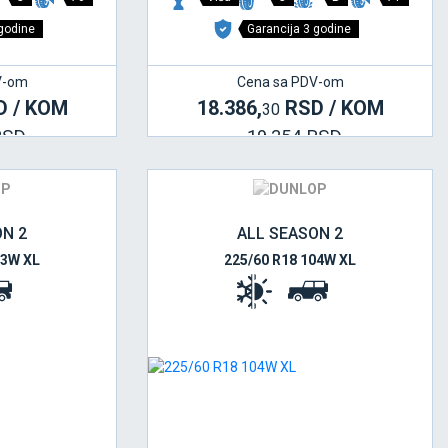
 godine
Garancija 3 godine
V-om
Cena sa PDV-om
 / KOM
18.386,
RSD / KOM
30
RSD
19.354 RSD
ON 2
ALL SEASON 2
03W XL
225/60 R18 104W XL