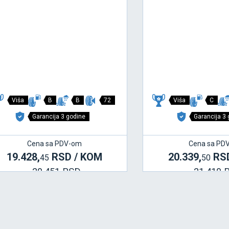
Viša
B
B
72
Viša
C
Garancija 3 godine
Garancija 3
Cena sa PDV-om
Cena sa PD
19.428,
RSD / KOM
20.339,
RSD
45
50
20.451 RSD
21.410 