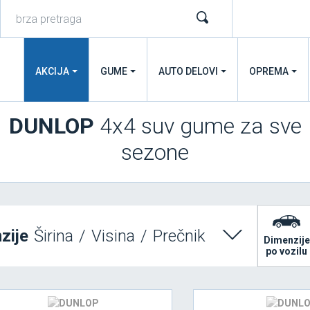
AKCIJA
GUME
AUTO DELOVI
OPREMA
DUNLOP
4x4 suv gume za sve
sezone
zije
Širina
/
Visina
/
Prečnik
Dimenzije
po vozilu