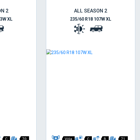
ON 2
ALL SEASON 2
03W XL
235/60 R18 107W XL
C
70
Viša
C
B
71