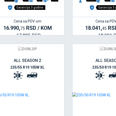
Garancija 3 godine
Garancija 3
Cena sa PDV-om
Cena sa PD
16.990,
RSD / KOM
18.041,
RSD
75
45
17.885 RSD
18.991 
ALL SEASON 2
ALL SEAS
235/55 R19 105W XL
235/50 R19 1