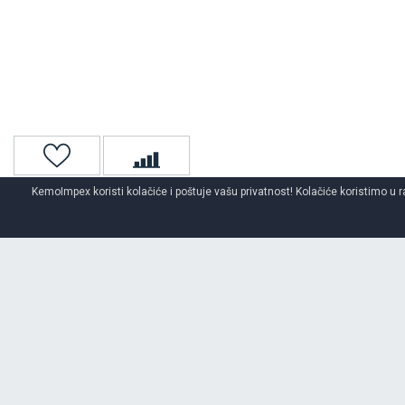
KemoImpex koristi kolačiće i poštuje vašu privatnost! Kolačiće koristimo u r
Naslovna
4x4 / Suv
Letnje 4x4/suv gume
MICHELIN
letnje g
O BRENDU
MICHELIN
Od osnivanja komapanije, Michelin-ova misija doprinosi unapređenju mo