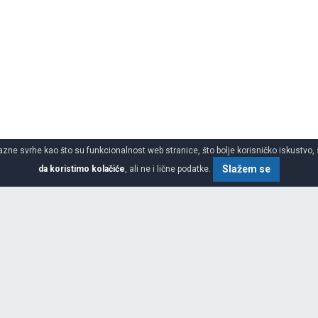
azne svrhe kao što su funkcionalnost web stranice, što bolje korisničko iskustvo, 
Slažem se
da koristimo kolačiće
, ali ne i lične podatke.
ume za 4x4 suv
SPECIFIKACIJA
ŠIRINA
bilnosti roba i putnika i još više