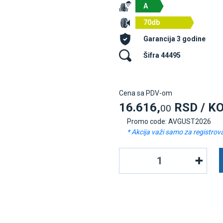
A
70db
Garancija 3 godine
Šifra 44495
Cena sa PDV-om
16.616,
RSD / K
00
Promo code: AVGUST2026
* Akcija važi samo za registrov