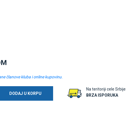
OM
ane članove kluba i online kupovinu.
Na teritoriji cele Srbije
DODAJ U KORPU
BRZA ISPORUKA