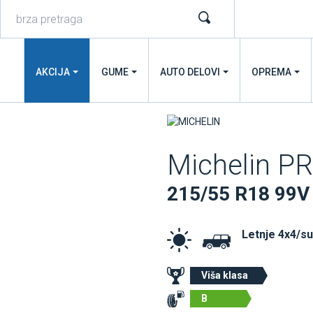
AKCIJA
GUME
AUTO DELOVI
OPREMA
Michelin P
215/55 R18 99V
Letnje 4x4/s
Viša klasa
B