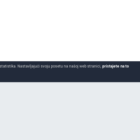
statistika. Nastavljajući svoju posetu na našoj web stranici,
pristajete na to
215