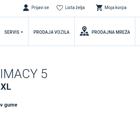
Prijavi se
Lista želja
Moja korpa
SERVIS
PRODAJA VOZILA
PRODAJNA MREŽA
RIMACY 5
 XL
uv gume