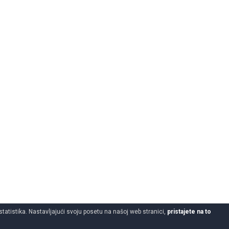
statistika. Nastavljajući svoju posetu na našoj web stranici,
pristajete na to