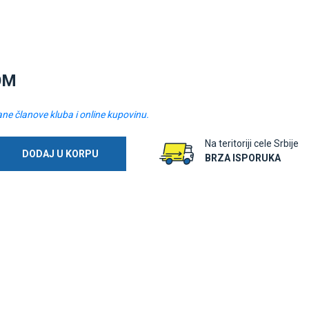
OM
ane članove kluba i online kupovinu.
Na teritoriji cele Srbije
DODAJ U KORPU
BRZA ISPORUKA