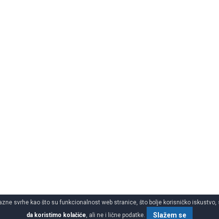
azne svrhe kao što su funkcionalnost web stranice, što bolje korisničko iskustvo, 
Slažem se
da koristimo kolačiće
, ali ne i lične podatke.