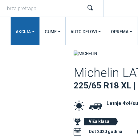
AKCIJA
GUME
AUTO DELOVI
OPREMA
Michelin L
225/65 R18 XL |
Letnje 4x4/s
Viša klasa
Dot 2020 godina