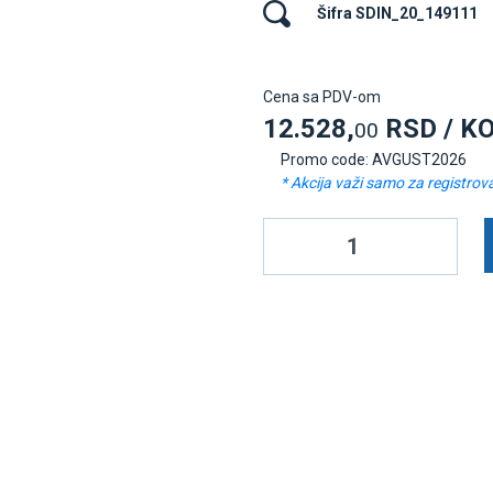
Šifra SDIN_20_149111
Cena sa PDV-om
12.528,
RSD / K
00
Promo code: AVGUST2026
* Akcija važi samo za registrov