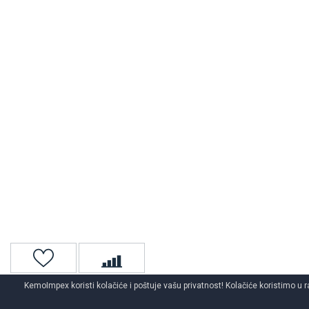
KemoImpex koristi kolačiće i poštuje vašu privatnost! Kolačiće koristimo u r