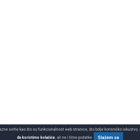
azne svrhe kao što su funkcionalnost web stranice, što bolje korisničko iskustvo, 
Slažem se
da koristimo kolačiće
, ali ne i lične podatke.