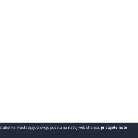
statistika. Nastavljajući svoju posetu na našoj web stranici,
pristajete na to