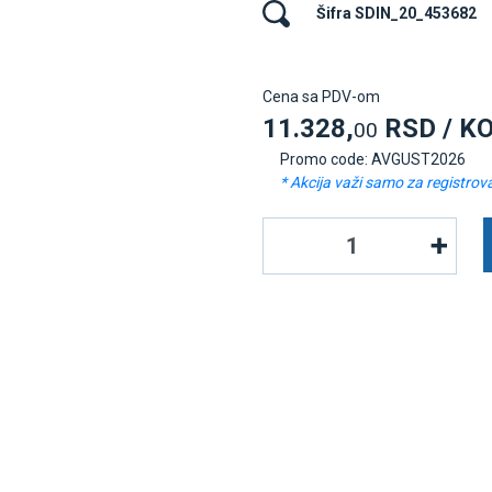
Šifra SDIN_20_453682
Cena sa PDV-om
11.328,
RSD / K
00
Promo code: AVGUST2026
* Akcija važi samo za registrov