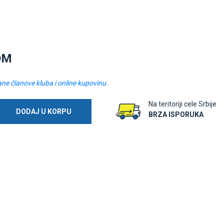
OM
ane članove kluba i online kupovinu.
Na teritoriji cele Srbije
DODAJ U KORPU
BRZA ISPORUKA