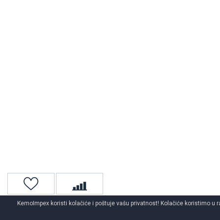
KemoImpex koristi kolačiće i poštuje vašu privatnost! Kolačiće koristimo u r