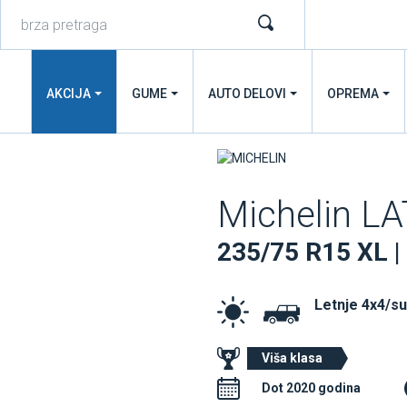
AKCIJA
GUME
AUTO DELOVI
OPREMA
Michelin L
235/75 R15 XL |
Letnje 4x4/s
Viša klasa
Dot 2020 godina