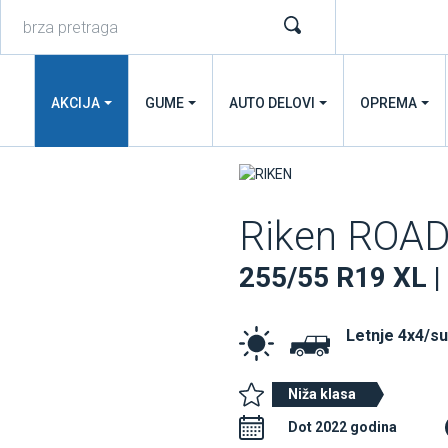
AKCIJA
GUME
AUTO DELOVI
OPREMA
Riken ROAD
255/55 R19 XL |
Letnje 4x4/s
Niža klasa
Dot 2022 godina