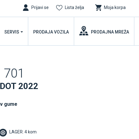
Prijavi se
Lista želja
Moja korpa
SERVIS
PRODAJA VOZILA
PRODAJNA MREŽA
 701
 DOT 2022
uv gume
LAGER: 4 kom