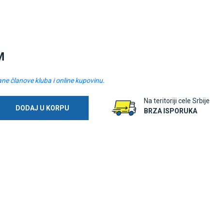
M
ane članove kluba i online kupovinu.
Na teritoriji cele Srbije
DODAJ U KORPU
BRZA ISPORUKA