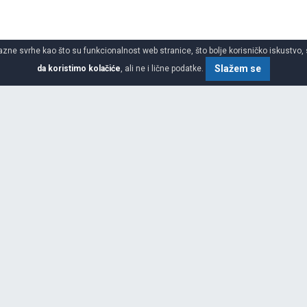
azne svrhe kao što su funkcionalnost web stranice, što bolje korisničko iskustvo, 
Slažem se
da koristimo kolačiće
, ali ne i lične podatke.
za 4x4 suv
SPECIFIKACIJA
ŠIRINA
i brend guma, kreirane od strane
u oblasti fizike i hemijskih
 postala je Okamoto Riken
VISINA
sa MICHELIN® grupom, što je
zvodila i prodavala Riken gume u
PREČNIK
enda u Sjedinjene Američke
 Riken je započeo izvoz guma u
XL