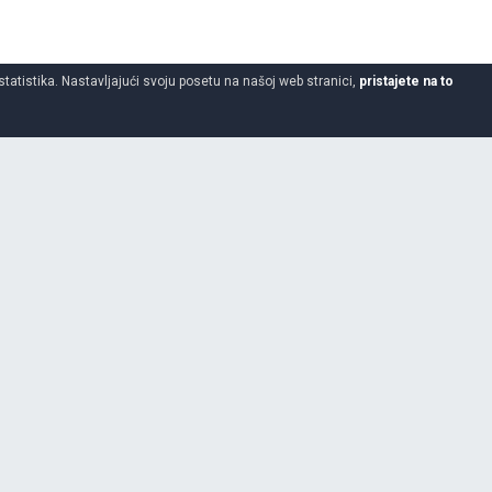
statistika. Nastavljajući svoju posetu na našoj web stranici,
pristajete na to
255
55
19
Da