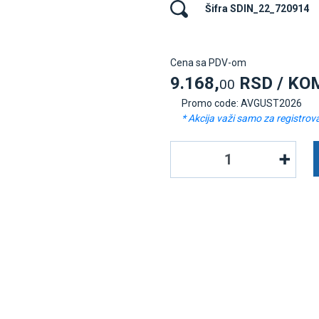
Šifra SDIN_22_720914
Cena sa PDV-om
9.168,
RSD / KO
00
Promo code: AVGUST2026
* Akcija važi samo za registrov