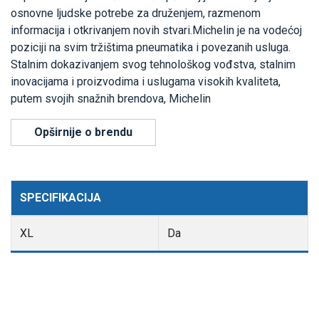
osnovne ljudske potrebe za druženjem, razmenom
informacija i otkrivanjem novih stvari.Michelin je na vodećoj
poziciji na svim tržištima pneumatika i povezanih usluga.
Stalnim dokazivanjem svog tehnološkog vođstva, stalnim
inovacijama i proizvodima i uslugama visokih kvaliteta,
putem svojih snažnih brendova, Michelin
Opširnije o brendu
SPECIFIKACIJA
XL
Da