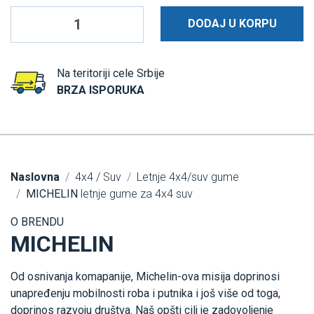
DODAJ U KORPU
Na teritoriji cele Srbije
BRZA ISPORUKA
Naslovna
4x4 / Suv
Letnje 4x4/suv gume
MICHELIN
letnje gume za 4x4 suv
O BRENDU
MICHELIN
Od osnivanja komapanije, Michelin-ova misija doprinosi
unapređenju mobilnosti roba i putnika i još više od toga,
doprinos razvoju društva. Naš opšti cilj je zadovoljenje