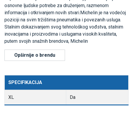
osnovne ljudske potrebe za druženjem, razmenom
informacija i otkrivanjem novih stvari.Michelin je na vodećoj
poziciji na svim tržištima pneumatika i povezanih usluga.
Stalnim dokazivanjem svog tehnološkog vođstva, stalnim
inovacijama i proizvodima i uslugama visokih kvaliteta,
putem svojih snažnih brendova, Michelin
Opširnije o brendu
SPECIFIKACIJA
XL
Da