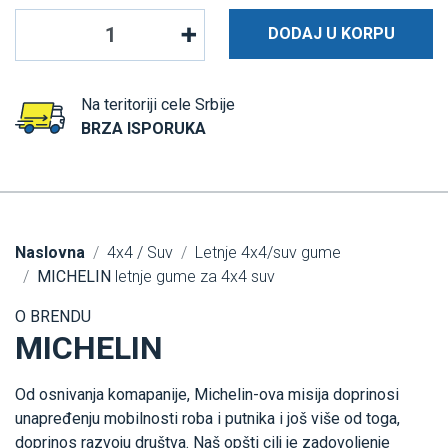
DODAJ U KORPU
Na teritoriji cele Srbije
BRZA ISPORUKA
Naslovna
4x4 / Suv
Letnje 4x4/suv gume
MICHELIN
letnje gume za 4x4 suv
O BRENDU
MICHELIN
Od osnivanja komapanije, Michelin-ova misija doprinosi
unapređenju mobilnosti roba i putnika i još više od toga,
doprinos razvoju društva. Naš opšti cilj je zadovoljenje