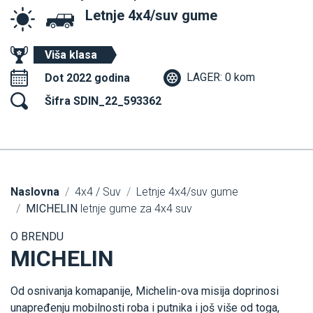
Letnje 4x4/suv gume
Viša klasa
LAGER: 0 kom
Dot 2022 godina
Šifra SDIN_22_593362
Naslovna
4x4 / Suv
Letnje 4x4/suv gume
MICHELIN
letnje gume za 4x4 suv
O BRENDU
MICHELIN
Od osnivanja komapanije, Michelin-ova misija doprinosi
unapređenju mobilnosti roba i putnika i još više od toga,