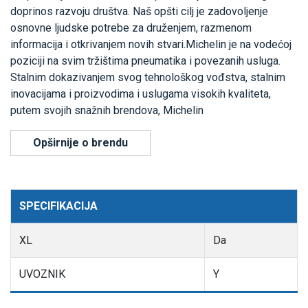
doprinos razvoju društva. Naš opšti cilj je zadovoljenje
osnovne ljudske potrebe za druženjem, razmenom
informacija i otkrivanjem novih stvari.Michelin je na vodećoj
poziciji na svim tržištima pneumatika i povezanih usluga.
Stalnim dokazivanjem svog tehnološkog vođstva, stalnim
inovacijama i proizvodima i uslugama visokih kvaliteta,
putem svojih snažnih brendova, Michelin
Opširnije o brendu
SPECIFIKACIJA
XL
Da
UVOZNIK
Y