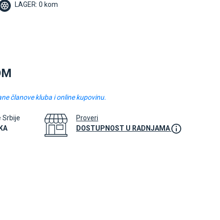
LAGER: 0 kom
OM
ane članove kluba i online kupovinu.
e Srbije
Proveri
KA
DOSTUPNOST U RADNJAMA