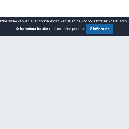
azne svrhe kao što su funkcionalnost web stranice, što bolje korisničko iskustvo, 
Slažem se
da koristimo kolačiće
, ali ne i lične podatke.
ume za 4x4 suv
SPECIFIKACIJA
ŠIRINA
bilnosti roba i putnika i još više
ovne ljudske potrebe za druženjem,
j poziciji na svim tržištima
VISINA
kog vođstva, stalnim inovacijama
dova, Michelin može slediti svoju
PREČNIK
g poslovanja. Neke ključne
aposlenih) Više od 150 miliona
XL