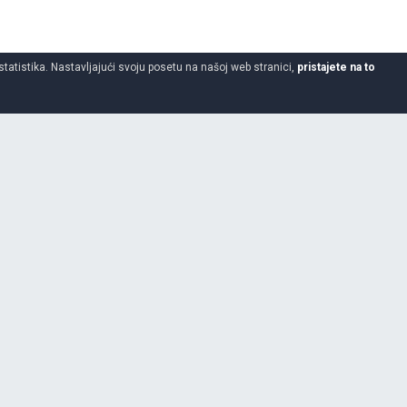
statistika. Nastavljajući svoju posetu na našoj web stranici,
pristajete na to
285
40
23
Da