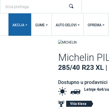
AKCIJA
GUME
AUTO DELOVI
OPREMA
Michelin P
285/40 R23 XL |
Dostupno u prodavnici
Letnje 4x4/s
Viša klasa