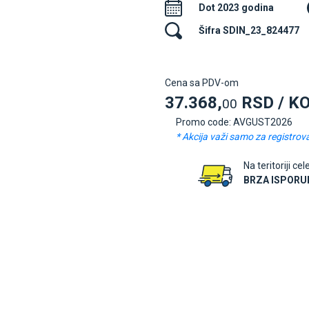
Dot 2023 godina
Šifra SDIN_23_824477
Cena sa PDV-om
37.368,
RSD / K
00
Promo code: AVGUST2026
* Akcija važi samo za registrov
Na teritoriji cel
BRZA ISPORU