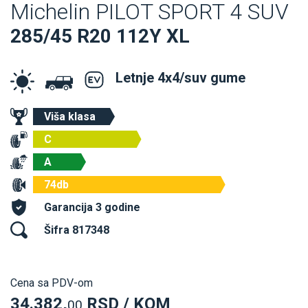
Michelin PILOT SPORT 4 SUV
285/45 R20 112Y XL
Letnje 4x4/suv gume
Viša klasa
C
A
74db
Garancija 3 godine
Šifra 817348
Cena sa PDV-om
34.382,
RSD / KOM
00