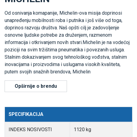
Od osnivanja komapanije, Michelin-ova misija doprinosi
unapređenju mobilnosti roba i putnika i još više od toga,
doprinos razvoju društva. Naš opšti cilj je zadovoljenje
osnovne ljudske potrebe za druženjem, razmenom
informacija i otkrivanjem novih stvari.Michelin je na vodećoj
poziciji na svim tržištima pneumatika i povezanih usluga.
Stalnim dokazivanjem svog tehnološkog vođstva, stalnim
inovacijama i proizvodima i uslugama visokih kvaliteta,
putem svojih snažnih brendova, Michelin
Opširnije o brendu
SPECIFIKACIJA
INDEKS NOSIVOSTI
1120 kg