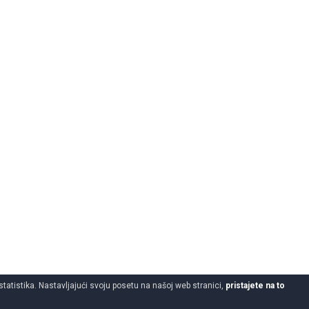
statistika. Nastavljajući svoju posetu na našoj web stranici,
pristajete na to