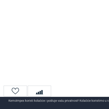
KemoImpex koristi kolačiće i poštuje vašu privatnost! Kolačiće koristimo u r