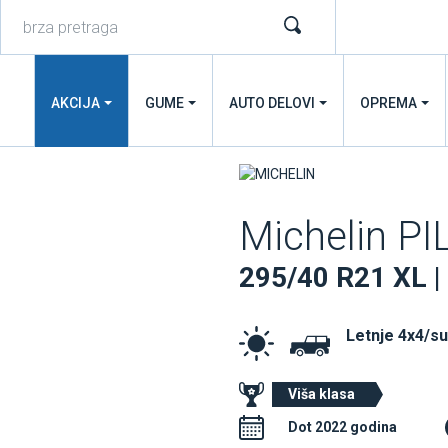
AKCIJA
GUME
AUTO DELOVI
OPREMA
Michelin P
295/40 R21 XL |
Letnje 4x4/s
Viša klasa
Dot 2022 godina