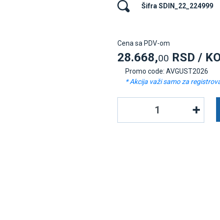
Šifra SDIN_22_224999
Cena sa PDV-om
28.668,
RSD / K
00
Promo code: AVGUST2026
* Akcija važi samo za registrov