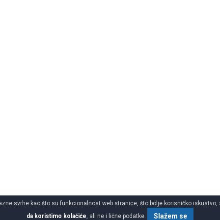
azne svrhe kao što su funkcionalnost web stranice, što bolje korisničko iskustvo, 
Slažem se
da koristimo kolačiće
, ali ne i lične podatke.