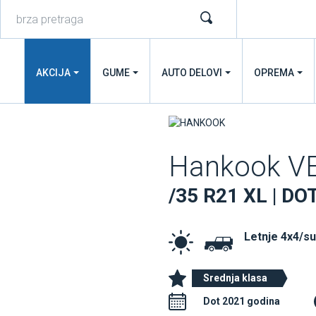
AKCIJA
GUME
AUTO DELOVI
OPREMA
Hankook V
/35 R21 XL | DO
Letnje 4x4/s
Srednja klasa
Dot 2021 godina