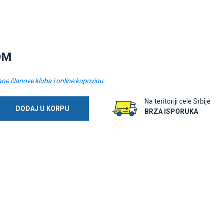
OM
ane članove kluba i online kupovinu.
Na teritoriji cele Srbije
DODAJ U KORPU
BRZA ISPORUKA