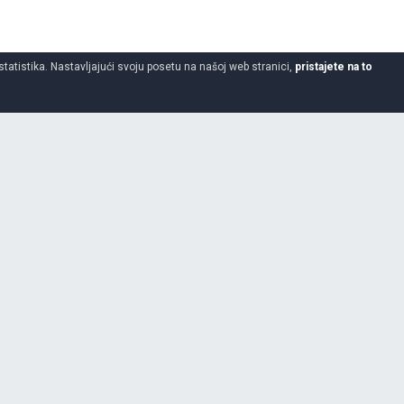
statistika. Nastavljajući svoju posetu na našoj web stranici,
pristajete na to
35
21
Da
VENTUS S1 EVO 3 K127