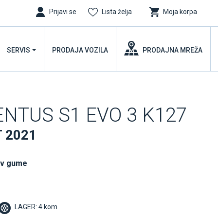
Prijavi se
Lista želja
Moja korpa
SERVIS
PRODAJA VOZILA
PRODAJNA MREŽA
ENTUS S1 EVO 3 K127
T 2021
uv gume
LAGER: 4 kom