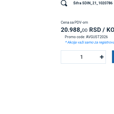
Šifra SDIN_21_1020786
Cena sa PDV-om
20.988,
RSD / K
00
Promo code: AVGUST2026
* Akcija važi samo za registrov