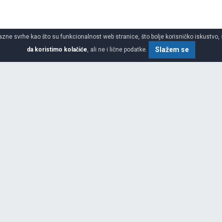
azne svrhe kao što su funkcionalnost web stranice, što bolje korisničko iskustvo, 
Slažem se
da koristimo kolačiće
, ali ne i lične podatke.
SPECIFIKACIJA
VISINA
 koja proizvodi gume. To je osma
 godine kao Chosun Tire Company,
beleži značajne uspehe
PREČNIK
ok sarađuje sa raznim
a.Do 1990. godine, ostvarena je
XL
paletom proizvoda za putnički,
dor na Evropsko tržište tako što
DEZENI