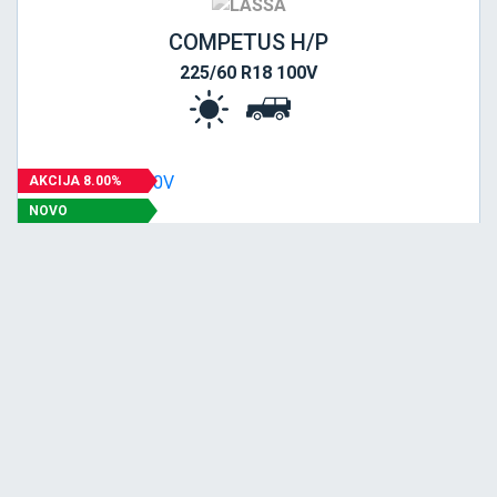
COMPETUS H/P
225/60 R18 100V
AKCIJA 8.00%
NOVO
PREPORUČUJEMO
Srednja
E
A
72
Garancija 4 godine