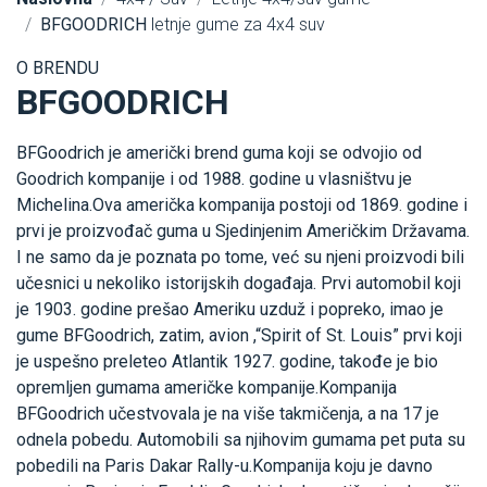
BFGOODRICH
letnje gume za 4x4 suv
O BRENDU
BFGOODRICH
BFGoodrich je američki brend guma koji se odvojio od
Goodrich kompanije i od 1988. godine u vlasništvu je
Michelina.Ova američka kompanija postoji od 1869. godine i
prvi je proizvođač guma u Sjedinjenim Američkim Državama.
I ne samo da je poznata po tome, već su njeni proizvodi bili
učesnici u nekoliko istorijskih događaja. Prvi automobil koji
je 1903. godine prešao Ameriku uzduž i popreko, imao je
gume BFGoodrich, zatim, avion ,“Spirit of St. Louis” prvi koji
je uspešno preleteo Atlantik 1927. godine, takođe je bio
opremljen gumama američke kompanije.Kompanija
BFGoodrich učestvovala je na više takmičenja, a na 17 je
odnela pobedu. Automobili sa njihovim gumama pet puta su
pobedili na Paris Dakar Rally-u.Kompanija koju je davno