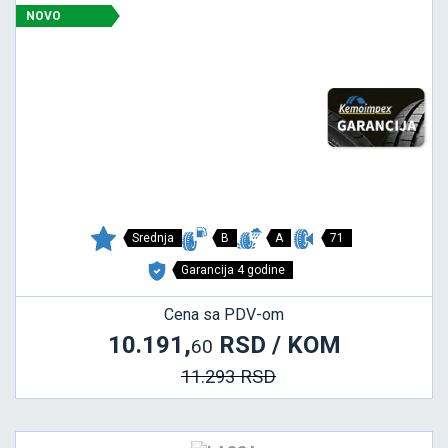
NOVO
Srednja
B
A
71
Garancija 4 godine
Cena sa PDV-om
10.191,
RSD / KOM
60
11.293 RSD