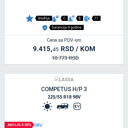
Srednja
C
B
71
Garancija 4 godine
Cena sa PDV-om
9.415,
RSD / KOM
45
10.773 RSD
COMPETUS H/P 3
225/55 R18 98V
AKCIJA 5.00%