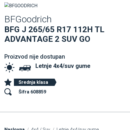
BFGoodrich
BFG J 265/65 R17 112H TL
ADVANTAGE 2 SUV GO
Proizvod nije dostupan
Letnje 4x4/suv gume
Srednja klasa
Šifra 608859
Naslovna
4x4 / Suv
Letnje 4x4/suv gume