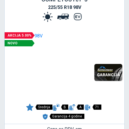
225/55 R18 98V
AKCIJA 5.00%
NOVO
Srednja
B
A
71
Garancija 4 godine