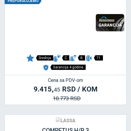
PREPORUČUJEMO
Srednja
C
B
71
Garancija 4 godine
Cena sa PDV-om
9.415,
RSD / KOM
45
10.773 RSD
COMPETUS H/P 3