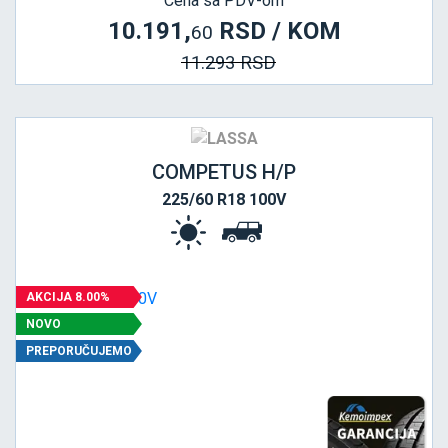
Cena sa PDV-om
10.191,
RSD / KOM
60
11.293 RSD
COMPETUS H/P
225/60 R18 100V
AKCIJA 8.00%
NOVO
PREPORUČUJEMO