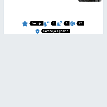
Srednja
E
A
72
Garancija 4 godine
Cena sa PDV-om
9.887,
RSD / KOM
60
11.313 RSD
COMPETUS H/P 2
215/65 R17 99V