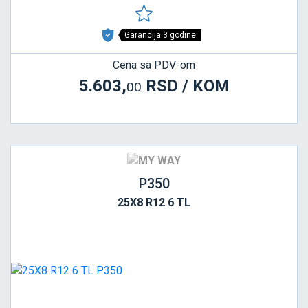
Garancija 3 godine
Cena sa PDV-om
5.603,
RSD / KOM
00
P350
25X8 R12 6 TL