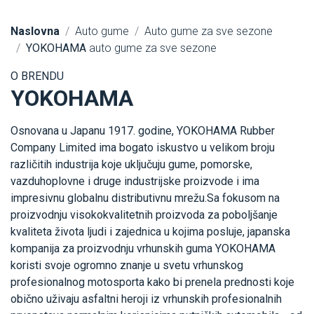
Naslovna
Auto gume
Auto gume za sve sezone
YOKOHAMA
auto gume za sve sezone
O BRENDU
YOKOHAMA
Osnovana u Japanu 1917. godine, YOKOHAMA Rubber
Company Limited ima bogato iskustvo u velikom broju
različitih industrija koje uključuju gume, pomorske,
vazduhoplovne i druge industrijske proizvode i ima
impresivnu globalnu distributivnu mrežu.Sa fokusom na
proizvodnju visokokvalitetnih proizvoda za poboljšanje
kvaliteta života ljudi i zajednica u kojima posluje, japanska
kompanija za proizvodnju vrhunskih guma YOKOHAMA
koristi svoje ogromno znanje u svetu vrhunskog
profesionalnog motosporta kako bi prenela prednosti koje
obično uživaju asfaltni heroji iz vrhunskih profesionalnih