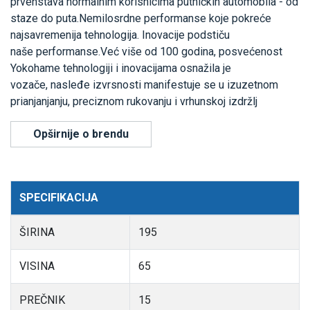
prvenstava normalnim korisnicima putničkih automobila - od
staze do puta.Nemilosrdne performanse koje pokreće
najsavremenija tehnologija. Inovacije podstiču
naše performanse.Već više od 100 godina, posvećenost
Yokohame tehnologiji i inovacijama osnažila je
vozače, nasleđe izvrsnosti manifestuje se u izuzetnom
prianjanjanju, preciznom rukovanju i vrhunskoj izdržlj
Opširnije o brendu
SPECIFIKACIJA
ŠIRINA
195
VISINA
65
PREČNIK
15