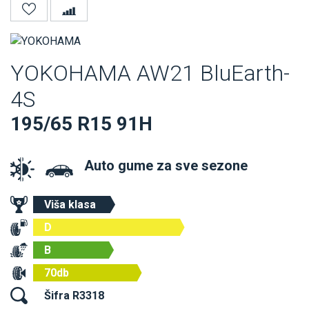
YOKOHAMA AW21 BluEarth-
4S
195/65 R15 91H
Auto gume za sve sezone
Viša klasa
D
B
70db
Šifra R3318