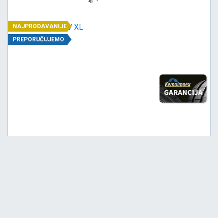
NAJPRODAVANIJE
PREPORUČUJEMO
Srednja
C
C
70
Garancija 4 godine
Cena sa PDV-om
5.892,
RSD / KOM
85
6.203 RSD