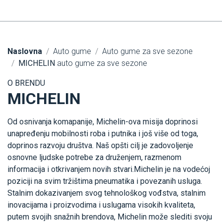
Naslovna
Auto gume
Auto gume za sve sezone
MICHELIN
auto gume za sve sezone
O BRENDU
MICHELIN
Od osnivanja komapanije, Michelin-ova misija doprinosi
unapređenju mobilnosti roba i putnika i još više od toga,
doprinos razvoju društva. Naš opšti cilj je zadovoljenje
osnovne ljudske potrebe za druženjem, razmenom
informacija i otkrivanjem novih stvari.Michelin je na vodećoj
poziciji na svim tržištima pneumatika i povezanih usluga.
Stalnim dokazivanjem svog tehnološkog vođstva, stalnim
inovacijama i proizvodima i uslugama visokih kvaliteta,
putem svojih snažnih brendova, Michelin može slediti svoju