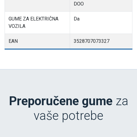
DOO
GUME ZA ELEKTRIČNA
Da
VOZILA
EAN
3528707073327
Preporučene gume
za
vaše potrebe