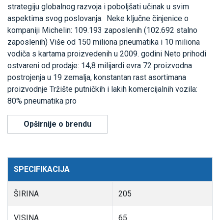
strategiju globalnog razvoja i poboljšati učinak u svim
aspektima svog poslovanja. Neke ključne činjenice o
kompaniji Michelin: 109.193 zaposlenih (102.692 stalno
zaposlenih) Više od 150 miliona pneumatika i 10 miliona
vodiča s kartama proizvedenih u 2009. godini Neto prihodi
ostvareni od prodaje: 14,8 milijardi evra 72 proizvodna
postrojenja u 19 zemalja, konstantan rast asortimana
proizvodnje Tržište putničkih i lakih komercijalnih vozila:
80% pneumatika pro
Opširnije o brendu
SPECIFIKACIJA
ŠIRINA
205
VISINA
65