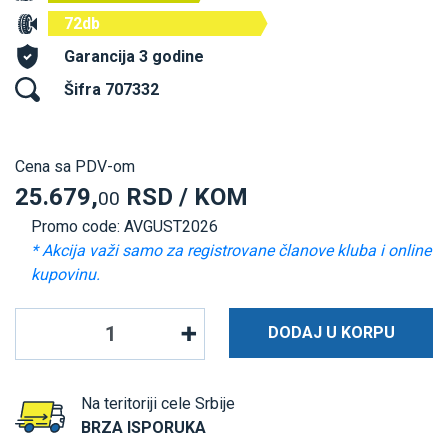
72db
Garancija 3 godine
Šifra 707332
Cena sa PDV-om
25.679,
RSD / KOM
00
Promo code: AVGUST2026
* Akcija važi samo za registrovane članove kluba i online
kupovinu.
DODAJ U KORPU
Na teritoriji cele Srbije
BRZA ISPORUKA