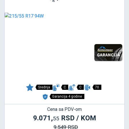
Srednja
C
C
70
Garancija 4 godine
Cena sa PDV-om
9.071,
RSD / KOM
55
9.549 RSD