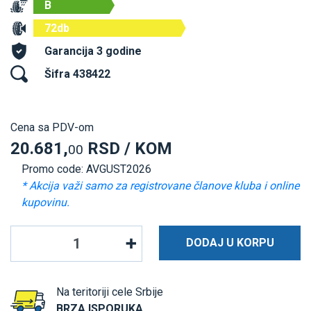
B
72db
Garancija 3 godine
Šifra 438422
Cena sa PDV-om
20.681,
RSD / KOM
00
Promo code: AVGUST2026
* Akcija važi samo za registrovane članove kluba i online
kupovinu.
DODAJ U KORPU
Na teritoriji cele Srbije
BRZA ISPORUKA