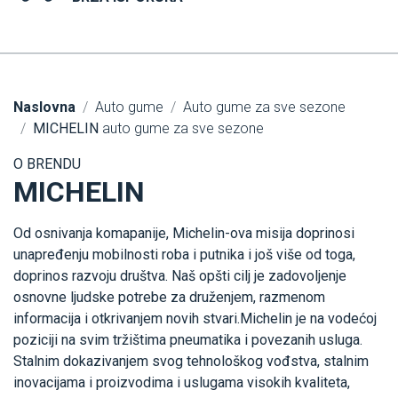
Naslovna
Auto gume
Auto gume za sve sezone
MICHELIN
auto gume za sve sezone
O BRENDU
MICHELIN
Od osnivanja komapanije, Michelin-ova misija doprinosi
unapređenju mobilnosti roba i putnika i još više od toga,
doprinos razvoju društva. Naš opšti cilj je zadovoljenje
osnovne ljudske potrebe za druženjem, razmenom
informacija i otkrivanjem novih stvari.Michelin je na vodećoj
poziciji na svim tržištima pneumatika i povezanih usluga.
Stalnim dokazivanjem svog tehnološkog vođstva, stalnim
inovacijama i proizvodima i uslugama visokih kvaliteta,