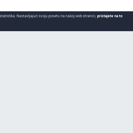
statistika. Nastavljajući svoju posetu na našoj web stranici,
pristajete na to