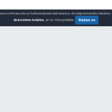
azne svrhe kao što su funkcionalnost web stranice, što bolje korisničko iskustvo, 
Slažem se
da koristimo kolačiće
, ali ne i lične podatke.
o gume za sve sezone
SPECIFIKACIJA
nu ulogu, koju je robna marka svih
atika.Istorija Dunlopovih
uvodilo. Istorija ide ruku pod
prenos trkačke tehnologije na
o samog početka Dunlopovog
zuzetne rezultate na trkalištima,
a Le Manš.Dunlop se i danas u
ije kojima je Dunlop prokrčio put i