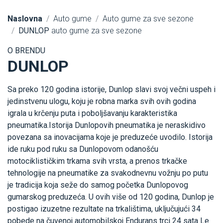
Naslovna
Auto gume
Auto gume za sve sezone
DUNLOP
auto gume za sve sezone
O BRENDU
DUNLOP
Sa preko 120 godina istorije, Dunlop slavi svoj večni uspeh i
jedinstvenu ulogu, koju je robna marka svih ovih godina
igrala u krčenju puta i poboljšavanju karakteristika
pneumatika.Istorija Dunlopovih pneumatika je neraskidivo
povezana sa inovacijama koje je preduzeće uvodilo. Istorija
ide ruku pod ruku sa Dunlopovom odanošću
motociklističkim trkama svih vrsta, a prenos trkačke
tehnologije na pneumatike za svakodnevnu vožnju po putu
je tradicija koja seže do samog početka Dunlopovog
gumarskog preduzeća. U ovih više od 120 godina, Dunlop je
postigao izuzetne rezultate na trkalištima, uključujući 34
pobede na čuvenoj automobilskoj Endurans trci 24 sata Le