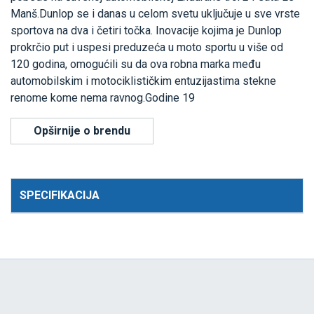
Manš.Dunlop se i danas u celom svetu uključuje u sve vrste
sportova na dva i četiri točka. Inovacije kojima je Dunlop
prokrčio put i uspesi preduzeća u moto sportu u više od
120 godina, omogućili su da ova robna marka među
automobilskim i motociklističkim entuzijastima stekne
renome kome nema ravnog.Godine 19
Opširnije o brendu
SPECIFIKACIJA