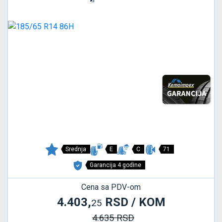
Srednja
E
C
71
Garancija 4 godine
Cena sa PDV-om
4.403,
RSD / KOM
25
4.635 RSD