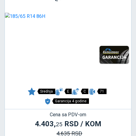
Srednja
E
C
71
Garancija 4 godine
Cena sa PDV-om
4.403,
RSD / KOM
25
4.635 RSD