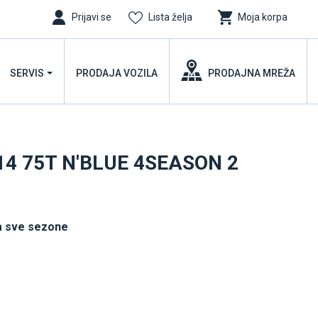
Prijavi se
Lista želja
Moja korpa
SERVIS
PRODAJA VOZILA
PRODAJNA MREŽA
14 75T N'BLUE 4SEASON 2
a sve sezone