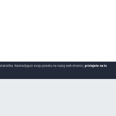
statistika. Nastavljajući svoju posetu na našoj web stranici,
pristajete na to