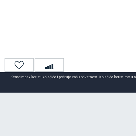
KemoImpex koristi kolačiće i poštuje vašu privatnost! Kolačiće koristimo u r
Naslovna
Auto gume
Auto gume za sve sezone
O BRENDU