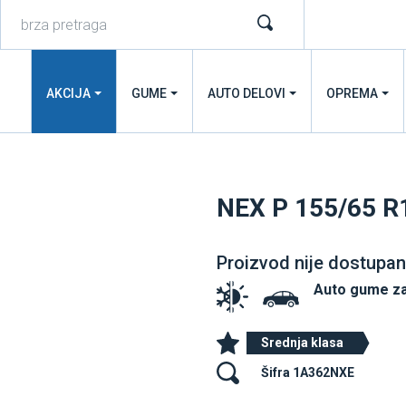
AKCIJA
GUME
AUTO DELOVI
OPREMA
NEX P 155/65 R
Proizvod nije dostupan
Auto gume z
Srednja klasa
Šifra 1A362NXE