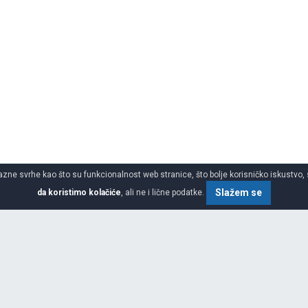
azne svrhe kao što su funkcionalnost web stranice, što bolje korisničko iskustvo, 
Slažem se
da koristimo kolačiće
, ali ne i lične podatke.
SPECIFIKACIJA