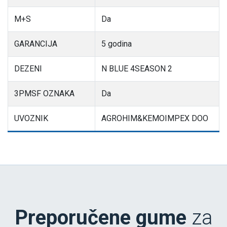
M+S
Da
GARANCIJA
5 godina
DEZENI
N BLUE 4SEASON 2
3PMSF OZNAKA
Da
UVOZNIK
AGROHIM&KEMOIMPEX DOO
Preporučene gume
za