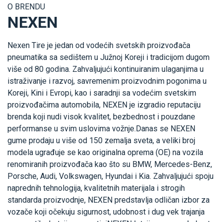
O BRENDU
NEXEN
Nexen Tire je jedan od vodećih svetskih proizvođača
pneumatika sa sedištem u Južnoj Koreji i tradicijom dugom
više od 80 godina. Zahvaljujući kontinuiranim ulaganjima u
istraživanje i razvoj, savremenim proizvodnim pogonima u
Koreji, Kini i Evropi, kao i saradnji sa vodećim svetskim
proizvođačima automobila, NEXEN je izgradio reputaciju
brenda koji nudi visok kvalitet, bezbednost i pouzdane
performanse u svim uslovima vožnje.Danas se NEXEN
gume prodaju u više od 150 zemalja sveta, a veliki broj
modela ugrađuje se kao originalna oprema (OE) na vozila
renomiranih proizvođača kao što su BMW, Mercedes-Benz,
Porsche, Audi, Volkswagen, Hyundai i Kia. Zahvaljujući spoju
naprednih tehnologija, kvalitetnih materijala i strogih
standarda proizvodnje, NEXEN predstavlja odličan izbor za
vozače koji očekuju sigurnost, udobnost i dug vek trajanja