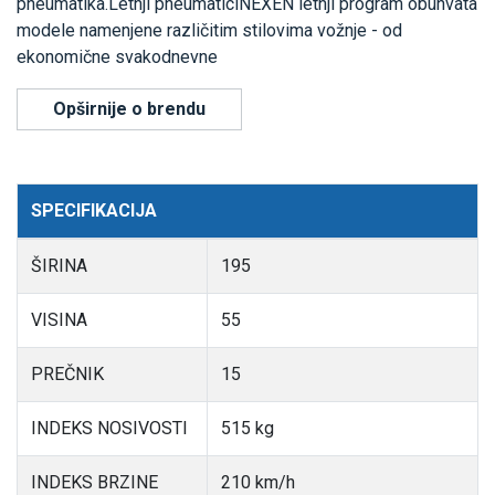
pneumatika.Letnji pneumaticiNEXEN letnji program obuhvata
modele namenjene različitim stilovima vožnje - od
ekonomične svakodnevne
Opširnije o brendu
SPECIFIKACIJA
ŠIRINA
195
VISINA
55
PREČNIK
15
INDEKS NOSIVOSTI
515 kg
INDEKS BRZINE
210 km/h