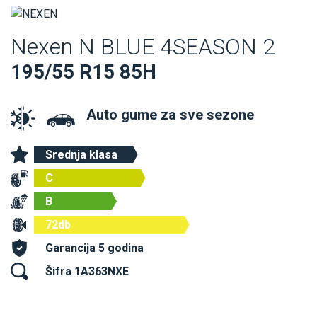
Nexen N BLUE 4SEASON 2
195/55 R15 85H
Auto gume za sve sezone
Srednja klasa
C
B
72db
Garancija 5 godina
Šifra 1A363NXE