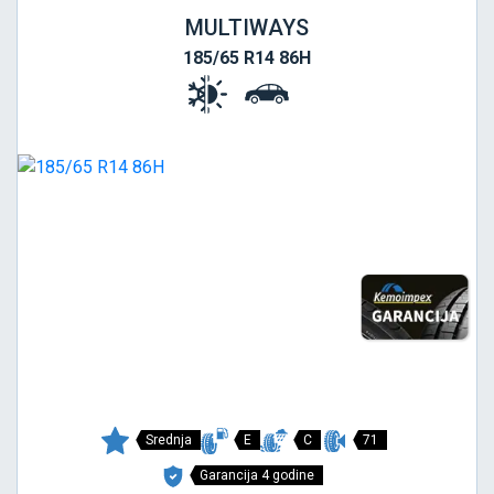
MULTIWAYS
185/65 R14 86H
Srednja
E
C
71
Garancija 4 godine