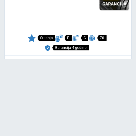
Srednja
E
C
70
Garancija 4 godine
Cena sa PDV-om
4.527,
RSD / KOM
70
4.766 RSD
MULTIWAYS 2
165/70 R14 85T XL