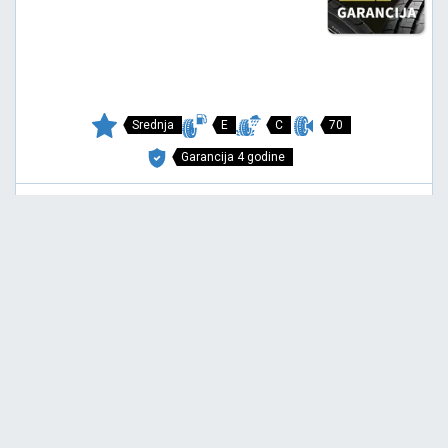
Srednja
E
C
70
Garancija 4 godine
Cena sa PDV-om
4.527,
RSD / KOM
70
4.766 RSD
MULTIWAYS 2
165/70 R14 85T XL