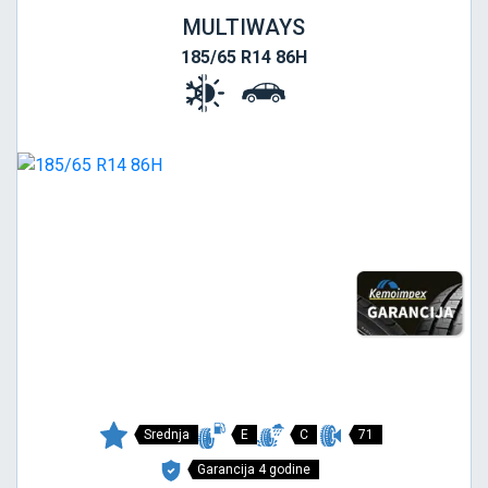
MULTIWAYS
185/65 R14 86H
Srednja
E
C
71
Garancija 4 godine