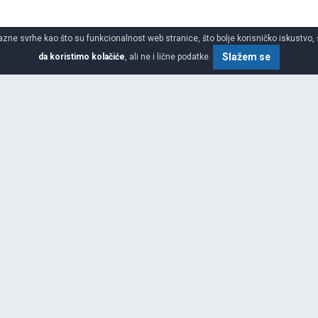
azne svrhe kao što su funkcionalnost web stranice, što bolje korisničko iskustvo, 
Slažem se
da koristimo kolačiće
, ali ne i lične podatke.
 gume
SPECIFIKACIJA
ŠIRINA
m da nizom novih proizvoda
e potrebe potrošača uz
n na evropsko tržište, upravo je
VISINA
rošača kojei traže kvalitet, stil i
ionalnog tržišta, sa zaokruženim
PREČNIK
nije guma: S Fit EQ, G Fit EQ i X
m blokova, koji u kombinaciji sa
DEZENI
 Ivice blokova i omotač od