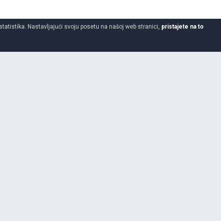
statistika. Nastavljajući svoju posetu na našoj web stranici,
pristajete na to
185
60
14
LK41 G FIT EQ+