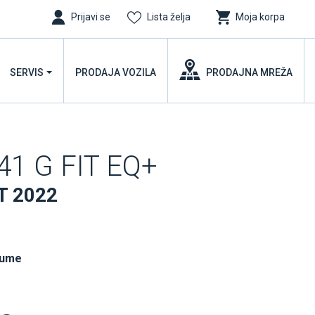
Prijavi se
Lista želja
Moja korpa
SERVIS
PRODAJA VOZILA
PRODAJNA MREŽA
41 G FIT EQ+
T 2022
gume