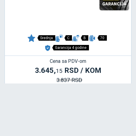
Srednja
C
B
70
Garancija 4 godine
Cena sa PDV-om
3.645,
RSD / KOM
15
3.837 RSD
GREENWAYS
185/65 R14 86H