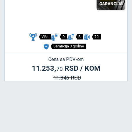
Viša
D
B
70
Garancija 3 godine
Cena sa PDV-om
11.253,
RSD / KOM
70
11.846 RSD
P1 CINTURATO VERDE
195/55 R16 87V ROF