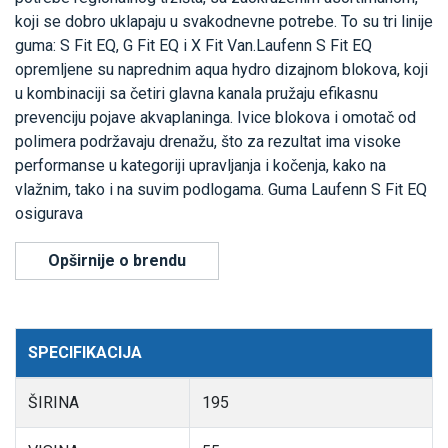
koji se dobro uklapaju u svakodnevne potrebe. To su tri linije
guma: S Fit EQ, G Fit EQ i X Fit Van.Laufenn S Fit EQ
opremljene su naprednim aqua hydro dizajnom blokova, koji
u kombinaciji sa četiri glavna kanala pružaju efikasnu
prevenciju pojave akvaplaninga. Ivice blokova i omotač od
polimera podržavaju drenažu, što za rezultat ima visoke
performanse u kategoriji upravljanja i kočenja, kako na
vlažnim, tako i na suvim podlogama. Guma Laufenn S Fit EQ
osigurava
Opširnije o brendu
SPECIFIKACIJA
ŠIRINA
195