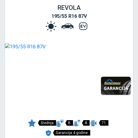
REVOLA
195/55 R16 87V
Srednja
B
A
71
Garancija 4 godine