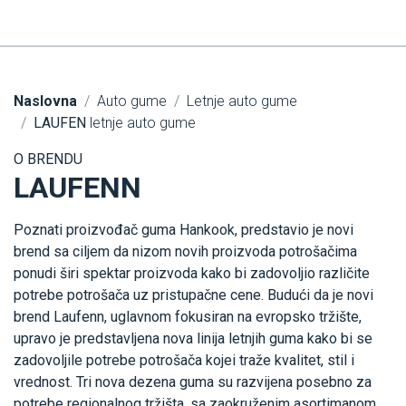
Naslovna
Auto gume
Letnje auto gume
LAUFEN
letnje auto gume
O BRENDU
LAUFENN
Poznati proizvođač guma Hankook, predstavio je novi
brend sa ciljem da nizom novih proizvoda potrošačima
ponudi širi spektar proizvoda kako bi zadovoljio različite
potrebe potrošača uz pristupačne cene. Budući da je novi
brend Laufenn, uglavnom fokusiran na evropsko tržište,
upravo je predstavljena nova linija letnjih guma kako bi se
zadovoljile potrebe potrošača kojei traže kvalitet, stil i
vrednost. Tri nova dezena guma su razvijena posebno za
potrebe regionalnog tržišta, sa zaokruženim asortimanom,