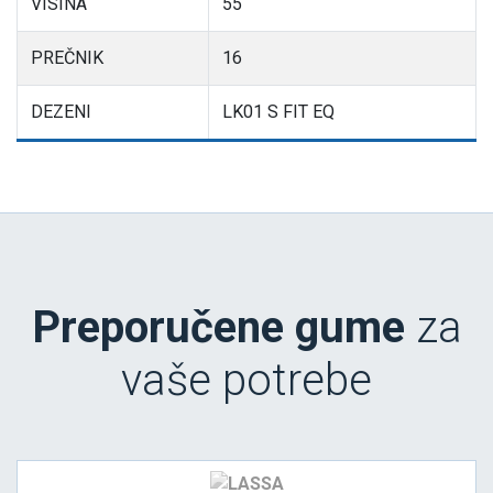
VISINA
55
PREČNIK
16
DEZENI
LK01 S FIT EQ
Preporučene gume
za
vaše potrebe