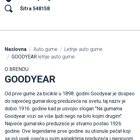
Šifra 548158
Naslovna
Auto gume
Letnje auto gume
GOODYEAR
letnje auto gume
O BRENDU
GOODYEAR
Od prve gume za bicikle u 1898. godini Goodyear je dospeo
do najvećeg gumarskog preduzeća na svetu; taj naziv je
dobio 1916. godine kad je usvojio slogan "Na gumama
Goodyear vozi se više ljudi nego na bilo kojim drugim".
Najveće gumarsko preduzeće je stvarno postao 1926.
godine. Ove legendarne prve godine su utisnule pečat koji
se još uvek oseća u svim aspektima preduzeća i njegovom