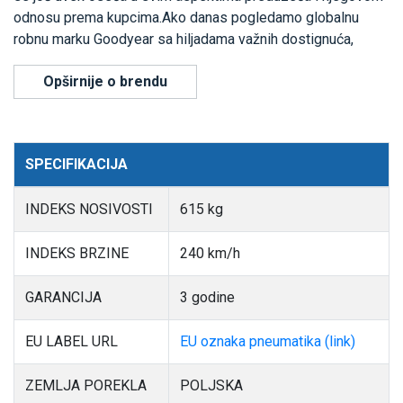
odnosu prema kupcima.Ako danas pogledamo globalnu
robnu marku Goodyear sa hiljadama važnih dostignuća,
Opširnije o brendu
SPECIFIKACIJA
INDEKS NOSIVOSTI
615 kg
INDEKS BRZINE
240 km/h
GARANCIJA
3 godine
EU LABEL URL
EU oznaka pneumatika (link)
ZEMLJA POREKLA
POLJSKA