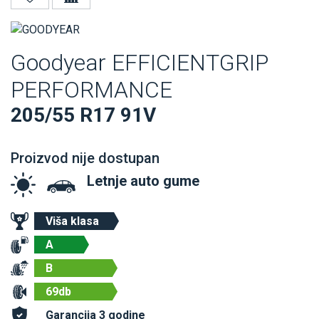
Goodyear EFFICIENTGRIP
PERFORMANCE
205/55 R17 91V
Proizvod nije dostupan
Letnje auto gume
Viša klasa
A
B
69db
Garancija 3 godine