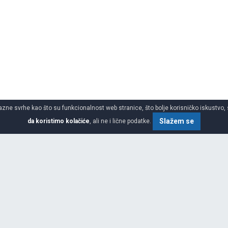
azne svrhe kao što su funkcionalnost web stranice, što bolje korisničko iskustvo, 
Slažem se
da koristimo kolačiće
, ali ne i lične podatke.
o gume
SPECIFIKACIJA
ŠIRINA
bilnosti roba i putnika i još više