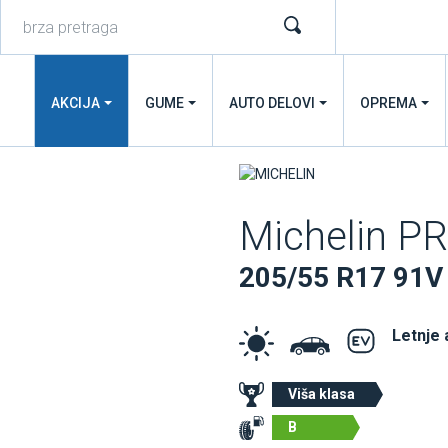
AKCIJA
GUME
AUTO DELOVI
OPREMA
Michelin P
205/55 R17 91V
Letnje
Viša klasa
B