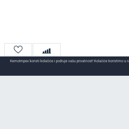
KemoImpex koristi kolačiće i poštuje vašu privatnost! Kolačiće koristimo u r
Naslovna
Auto gume
Letnje auto gume
MICHELIN
letnje aut
O BRENDU
MICHELIN
Od osnivanja komapanije, Michelin-ova misija doprinosi unapređenju mo