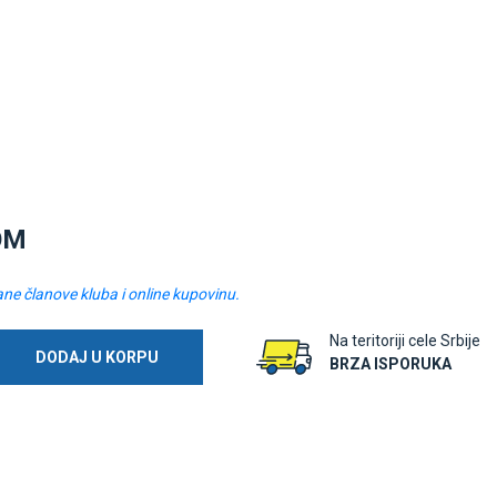
OM
ane članove kluba i online kupovinu.
Na teritoriji cele Srbije
DODAJ U KORPU
BRZA ISPORUKA