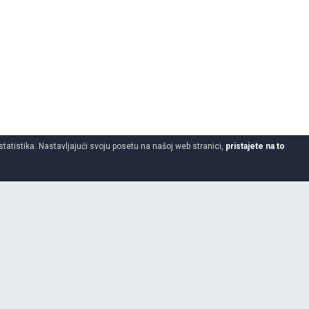
statistika. Nastavljajući svoju posetu na našoj web stranici,
pristajete na to
205