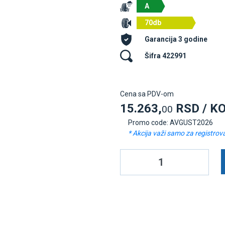
A
70db
Garancija 3 godine
Šifra 422991
Cena sa PDV-om
15.263,
RSD / K
00
Promo code: AVGUST2026
* Akcija važi samo za registrov