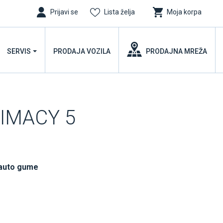
Prijavi se
Lista želja
Moja korpa
SERVIS
PRODAJA VOZILA
PRODAJNA MREŽA
RIMACY 5
 auto gume