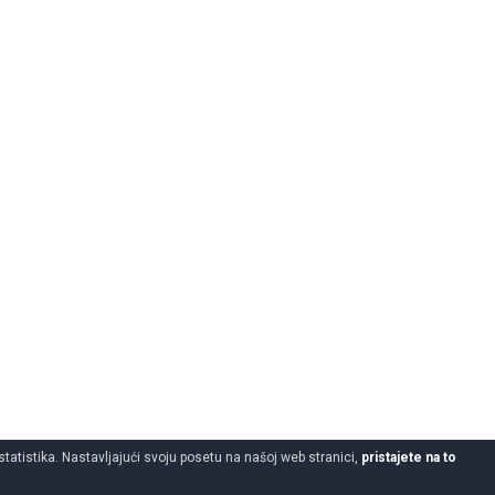
statistika. Nastavljajući svoju posetu na našoj web stranici,
pristajete na to