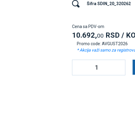
Šifra SDIN_20_320262
Cena sa PDV-om
10.692,
RSD / K
00
Promo code: AVGUST2026
* Akcija važi samo za registrov