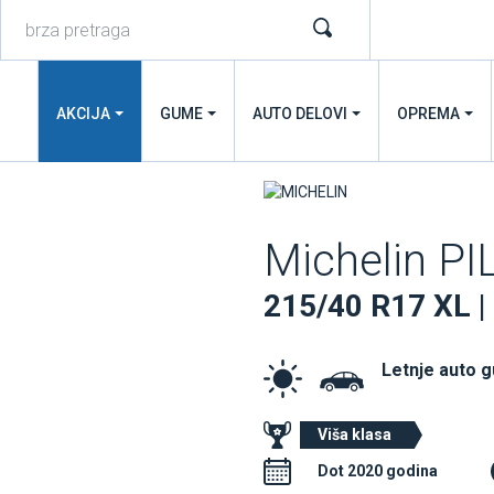
AKCIJA
GUME
AUTO DELOVI
OPREMA
Michelin P
215/40 R17 XL |
Letnje auto 
Viša klasa
Dot 2020 godina