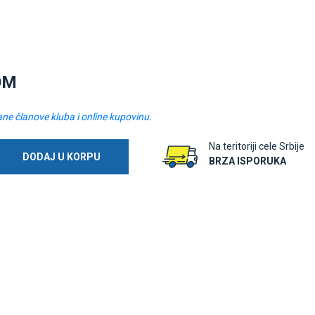
OM
ane članove kluba i online kupovinu.
Na teritoriji cele Srbije
DODAJ U KORPU
BRZA ISPORUKA