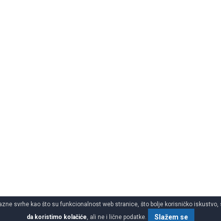
azne svrhe kao što su funkcionalnost web stranice, što bolje korisničko iskustvo, 
Slažem se
da koristimo kolačiće
, ali ne i lične podatke.