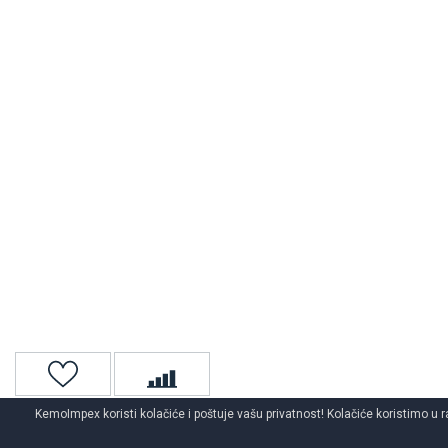
KemoImpex koristi kolačiće i poštuje vašu privatnost! Kolačiće koristimo u r