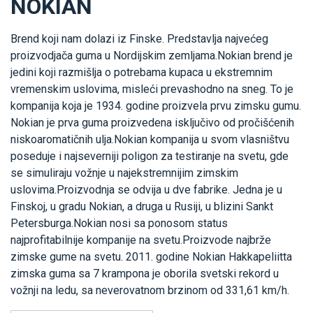
NOKIAN
Brend koji nam dolazi iz Finske. Predstavlja najvećeg
proizvodjača guma u Nordijskim zemljama.Nokian brend je
jedini koji razmišlja o potrebama kupaca u ekstremnim
vremenskim uslovima, misleći prevashodno na sneg. To je
kompanija koja je 1934. godine proizvela prvu zimsku gumu.
Nokian je prva guma proizvedena isključivo od pročišćenih
niskoaromatičnih ulja.Nokian kompanija u svom vlasništvu
poseduje i najseverniji poligon za testiranje na svetu, gde
se simuliraju vožnje u najekstremnijim zimskim
uslovima.Proizvodnja se odvija u dve fabrike. Jedna je u
Finskoj, u gradu Nokian, a druga u Rusiji, u blizini Sankt
Petersburga.Nokian nosi sa ponosom status
najprofitabilnije kompanije na svetu.Proizvode najbrže
zimske gume na svetu. 2011. godine Nokian Hakkapeliitta
zimska guma sa 7 krampona je oborila svetski rekord u
vožnji na ledu, sa neverovatnom brzinom od 331,61 km/h.