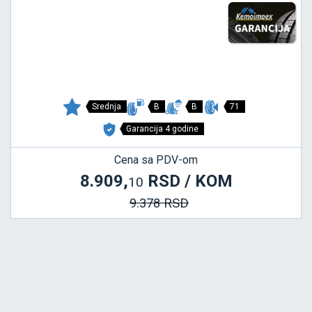
Srednja
B
B
71
Garancija 4 godine
Cena sa PDV-om
8.909,
RSD / KOM
10
9.378 RSD
DRIVEWAYS SPORT +
215/45 R17 XL