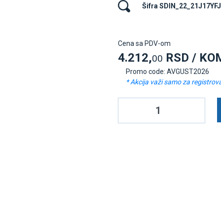
Šifra SDIN_22_21J17YFJ
Cena sa PDV-om
4.212,
RSD / KO
00
Promo code: AVGUST2026
* Akcija važi samo za registrov