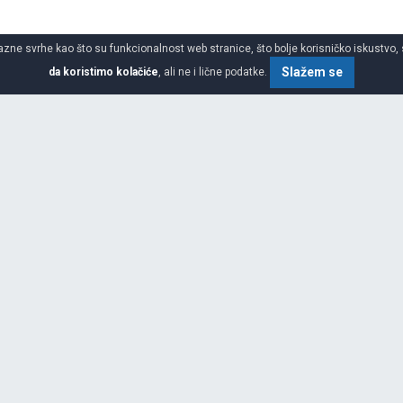
azne svrhe kao što su funkcionalnost web stranice, što bolje korisničko iskustvo, 
Slažem se
da koristimo kolačiće
, ali ne i lične podatke.
to gume
SPECIFIKACIJA
ŠIRINA
ji uzima kao smernice, samo
dnosti i izgradila je takve R & D
nalnu inženjersku laboratoriju za
VISINA
zvoj tehnologije. Do sada je
, 24 inostrana patenta i 52
PREČNIK
7 nacionalnih industrijskih
poznata kao fabrika guma
XL
lider u industriji guma u ​​Kini,