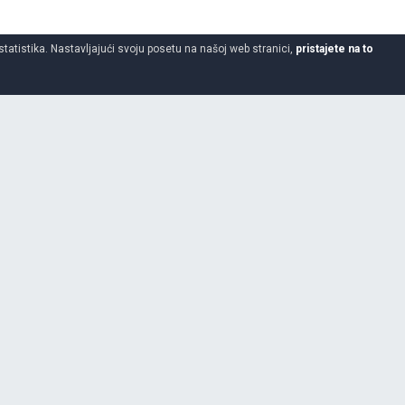
statistika. Nastavljajući svoju posetu na našoj web stranici,
pristajete na to
215
55
17
Da