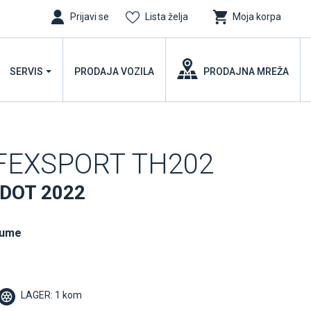
Prijavi se
Lista želja
Moja korpa
SERVIS
PRODAJA VOZILA
PRODAJNA MREŽA
FFEXSPORT TH202
 DOT 2022
gume
LAGER: 1 kom