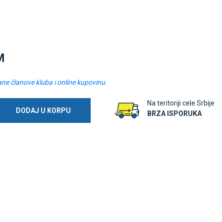
M
ane članove kluba i online kupovinu.
Na teritoriji cele Srbije
DODAJ U KORPU
BRZA ISPORUKA