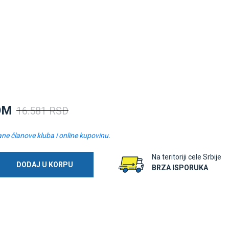
OM
16.581 RSD
ane članove kluba i online kupovinu.
Na teritoriji cele Srbije
DODAJ U KORPU
BRZA ISPORUKA