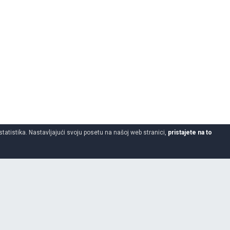
statistika. Nastavljajući svoju posetu na našoj web stranici,
pristajete na to