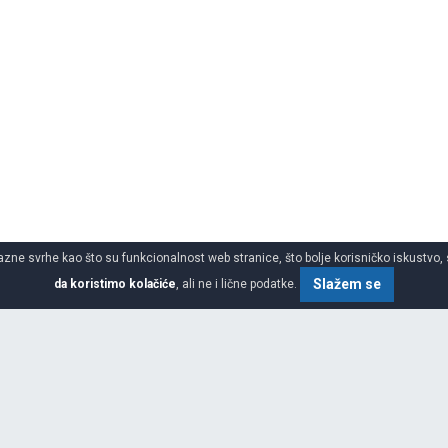
azne svrhe kao što su funkcionalnost web stranice, što bolje korisničko iskustvo, 
Slažem se
da koristimo kolačiće
, ali ne i lične podatke.
 gume
SPECIFIKACIJA