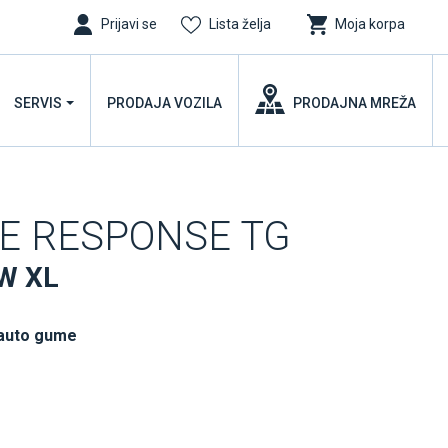
Prijavi se
Lista želja
Moja korpa
SERVIS
PRODAJA VOZILA
PRODAJNA MREŽA
UE RESPONSE TG
W XL
 auto gume