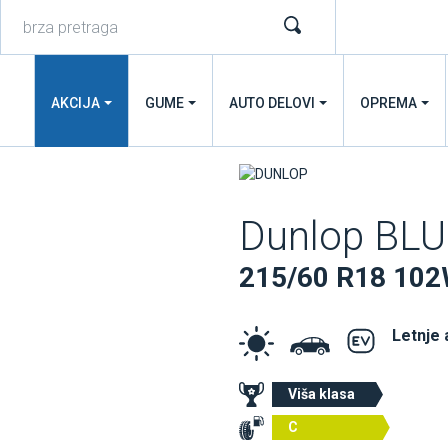
AKCIJA
GUME
AUTO DELOVI
OPREMA
Dunlop BL
215/60 R18 102
Letnje
Viša klasa
C