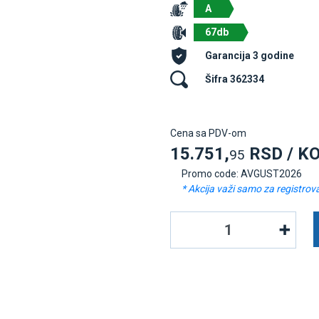
A
67db
Garancija 3 godine
Šifra 362334
Cena sa PDV-om
15.751,
RSD / K
95
Promo code: AVGUST2026
* Akcija važi samo za registrov