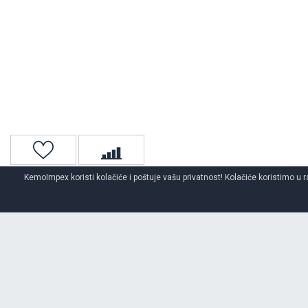
KemoImpex koristi kolačiće i poštuje vašu privatnost! Kolačiće koristimo u r
Naslovna
Auto gume
Letnje auto gume
DUNLOP
letnje auto
O BRENDU
DUNLOP